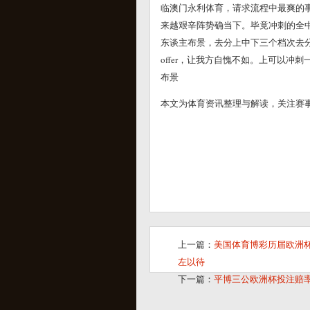
临澳门永利体育，请求流程中最爽的
来越艰辛阵势确当下。毕竟冲刺的全
东谈主布景，去分上中下三个档次去
offer，让我方自愧不如。上可以冲
布景
本文为体育资讯整理与解读，关注赛事进
上一篇：
美国体育博彩历届欧洲杯冠
左以待
下一篇：
平博三公欧洲杯投注赔