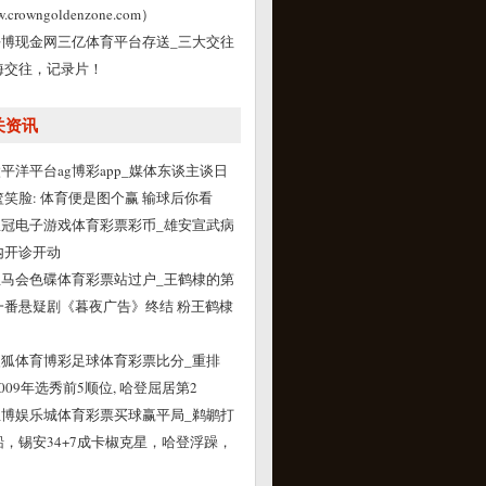
.crowngoldenzone.com）
平博现金网三亿体育平台存送_三大交往
海交往，记录片！
关资讯
平洋平台ag博彩app_媒体东谈主谈日
笑脸: 体育便是图个赢 输球后你看
皇冠电子游戏体育彩票彩币_雄安宣武病
内开诊开动
宝马会色碟体育彩票站过户_王鹤棣的第
一番悬疑剧《暮夜广告》终结 粉王鹤棣
火狐体育博彩足球体育彩票比分_重排
2009年选秀前5顺位, 哈登屈居第2
亚博娱乐城体育彩票买球赢平局_鹈鹕打
船，锡安34+7成卡椒克星，哈登浮躁，