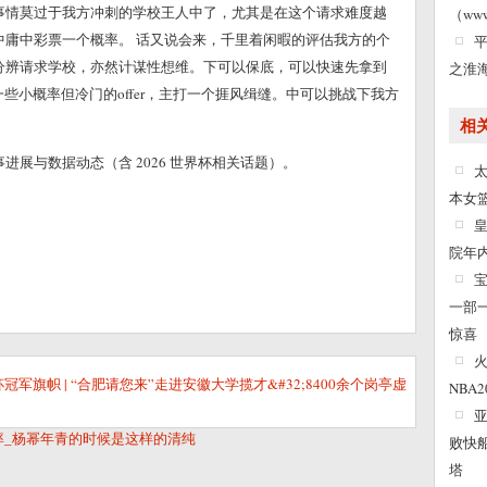
事情莫过于我方冲刺的学校王人中了，尤其是在这个请求难度越
（www
中庸中彩票一个概率。 话又说会来，千里着闲暇的评估我方的个
分辨请求学校，亦然计谋性想维。下可以保底，可以快速先拿到
之淮
刺一些小概率但冷门的offer，主打一个捱风缉缝。中可以挑战下我方
相
展与数据动态（含 2026 世界杯相关话题）。
太
本女篮
院年
一部
惊喜
军旗帜 | “合肥请您来”走进安徽大学揽才&#32;8400余个岗亭虚
NBA
率_杨幂年青的时候是这样的清纯
败快
塔