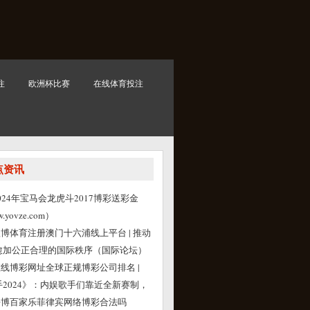
注
欧洲杯比赛
在线体育投注
点资讯
024年宝马会龙虎斗2017博彩送彩金
.yovze.com）
博体育注册澳门十六浦线上平台 | 推动
愈加公正合理的国际秩序（国际论坛）
线博彩网址全球正规博彩公司排名 |
手2024》：内娱歌手们靠近全新赛制，
平博百家乐菲律宾网络博彩合法吗