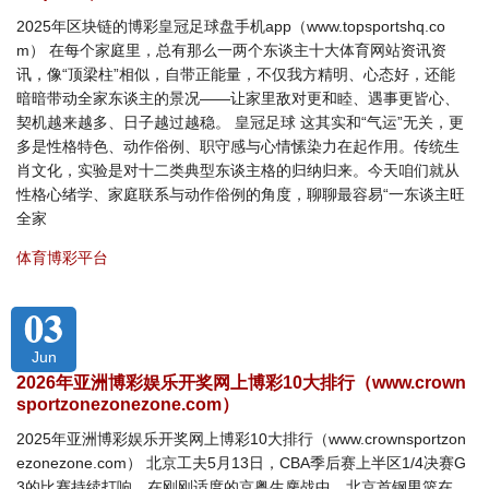
2025年区块链的博彩皇冠足球盘手机app（www.topsportshq.co
m） 在每个家庭里，总有那么一两个东谈主十大体育网站资讯资
讯，像“顶梁柱”相似，自带正能量，不仅我方精明、心态好，还能
暗暗带动全家东谈主的景况——让家里敌对更和睦、遇事更皆心、
契机越来越多、日子越过越稳。 皇冠足球 这其实和“气运”无关，更
多是性格特色、动作俗例、职守感与心情愫染力在起作用。传统生
肖文化，实验是对十二类典型东谈主格的归纳归来。今天咱们就从
性格心绪学、家庭联系与动作俗例的角度，聊聊最容易“一东谈主旺
全家
体育博彩平台
03
Jun
2026年亚洲博彩娱乐开奖网上博彩10大排行（www.crown
sportzonezonezone.com）
2025年亚洲博彩娱乐开奖网上博彩10大排行（www.crownsportzon
ezonezone.com） 北京工夫5月13日，CBA季后赛上半区1/4决赛G
3的比赛持续打响。在刚刚适度的京粤生鏖战中，北京首钢男篮在