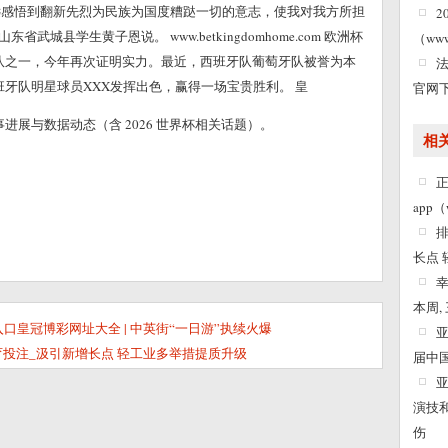
远感悟到翻新先烈为民族为国度糟跶一切的意志，使我对我方所担
2
城县学生黄子恩说。 www.betkingdomhome.com 欧洲杯
（www
队之一，今年再次证明实力。最近，西班牙队葡萄牙队被誉为本
牙队明星球员XXX发挥出色，赢得一场宝贵胜利。 皇
官网下载
展与数据动态（含 2026 世界杯相关话题）。
相
app（
排
长点
本周,
口皇冠博彩网址大全 | 中英街“一日游”执续火爆
亚
育投注_汲引新增长点 轻工业多举措提质升级
届中
亚
演技
伤