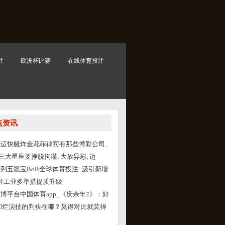
注
欧洲杯比赛
在线体育投注
点资讯
幸运快艇炸金花菲律宾有那些博彩公司_
 三大星座要挣脱拘谨, 大放异彩, 迈
列五骰宝BoB全球体育投注_汲引新增
 轻工业多举措提质升级
博平台中国体育app_《庆余年2》：好
和烂演技的判袂在哪？莫得对比就莫得