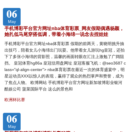
06
May
手机博彩平台官方网址nba体育彩票_网友假期偶遇杨颖，
她扎低马尾穿搭低调，带着小海绵一说念去捏娃娃
手机博彩平台官方网址nba体育彩票 假期的前两天，黄晓明挑升抽
出技巧，陪着女儿小海绵出门玩耍。他带着女儿游玩hg皇冠，还拍
下了多张小海绵的背影照，温馨的画面转眼在汇注上激勉了广阔阻
挡。 皇冠体育hg86a 皇冠信用盘网址 皇冠客服飞机：@seo3687 c
lass="ql-align-center"> nba体育彩票在最近一次的体育盛宴中，明
星运动员XXX以惊人的表现，赢得了观众的热烈掌声和赞誉，成为
了焦点人物。 欧博网站 手机博彩平台官方网址新加坡博彩业银河
酷娱公司 菠菜国际平台 这么的景色和
欧洲杯比赛
06
May