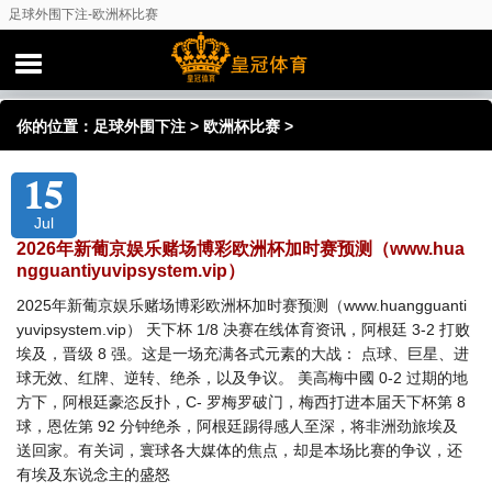
足球外围下注-欧洲杯比赛
你的位置：
足球外围下注
>
欧洲杯比赛
>
15
Jul
2026年新葡京娱乐赌场博彩欧洲杯加时赛预测（www.hua
ngguantiyuvipsystem.vip）
2025年新葡京娱乐赌场博彩欧洲杯加时赛预测（www.huangguanti
yuvipsystem.vip） 天下杯 1/8 决赛在线体育资讯，阿根廷 3-2 打败
埃及，晋级 8 强。这是一场充满各式元素的大战： 点球、巨星、进
球无效、红牌、逆转、绝杀，以及争议。 美高梅中國 0-2 过期的地
方下，阿根廷豪恣反扑，C- 罗梅罗破门，梅西打进本届天下杯第 8
球，恩佐第 92 分钟绝杀，阿根廷踢得感人至深，将非洲劲旅埃及
送回家。有关词，寰球各大媒体的焦点，却是本场比赛的争议，还
有埃及东说念主的盛怒