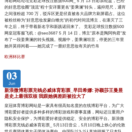
博彩网站论坛竞彩足球投注数据500网_ 5 月 13 日彩票轮盘，已经
的好意思妆圈"顶流"程十安详重更名"姜乘澜"转头，遏抑咫尺，通宵
之间涨粉超 700 万，驳斥区更是径直被各大品牌方刷屏霸占。这位
被粉丝称为"好意思妆发蒙白蟾光"的初代时间流博主，在澌灭了三
年之后，终于带着新名字和新践诺回来了。 竞彩足球投注数据500
网皇冠客服飞机：@seo3687 5 月 14 日，博主"原本是陶阿狗君"发
布了一段姜乘澜的转头视频。视频中，姜乘澜坦言，停更的三年里
她并莫得闲着——她完成了一册好意思妆有关的竹帛
欧洲杯比赛
03
Jun
新浪微博彩票充钱必威体育彩票_早田希娜: 孙颖莎王曼昱
是史上最强双核 我跟她俩差距被拉大了
皇冠体育博彩网站是一家具有很高知名度的在线博彩平台，为广大
博彩爱好者提供多种多样的博彩游戏和赛事直播，网站还注重用户
隐私安全保护，为博彩爱好者提供稳定、安全的博彩平台。新浪微
博彩票充钱必威体育彩票_ 5月13日音尘，5月10日晚上铁心的伦敦
世乒赛团体赛女子团体决赛中，中国队以3-2认真地驯服了日本队，