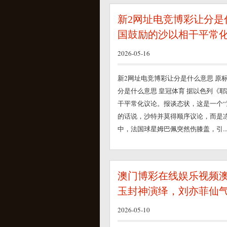
新2网址电竞博彩让分是
国鼓励的沙以相干平常
2026-05-16
新2网址电竞博彩让分是什么意思 原
分是什么意思 皇冠体育 据以色列《
干平常化议论。报谈态状，这是一个“
的话说，沙特并莫得顺序议论，而是
中，法国球星姆巴佩突然伤膝盖，引..
澳门博彩在线娱乐视频
玉封神演绎，刘亦菲仙
2026-05-10