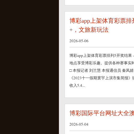
博彩app上架体育彩票排
+，文旅新玩法
2026-05-06
博彩app上架体育彩票排列5开奖结果
地点享受博彩乐趣。提供各种赛事实时
□ 本报记者 刘兰慧 本报通信员 秦
《2023十一假期寰宇上演市集简报
收入5.4...
博彩国际平台网址大全澳门博
2026-05-04