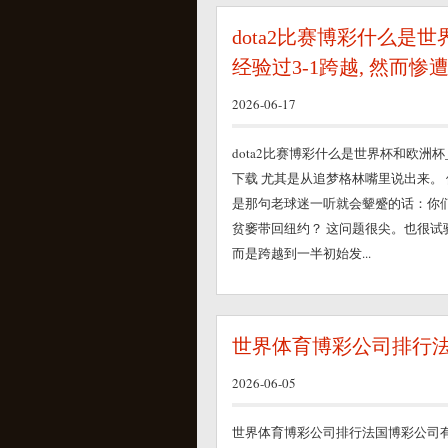
dota2比赛博彩什么是
经验过3-1跨越, 然而惨
2026-06-17
dota2比赛博彩什么是世界杯和欧洲
下载 尤其是从追梦格林嘴里说出来。
是那句老球迷一听就会颦蹙的话：你们
贫窭带回纽约？ 这问题很尖。也很试
而是跨越到一半初始发...
世界体育博彩公司排行法国博
2026-06-05
世界体育博彩公司排行法国博彩公司有哪些（