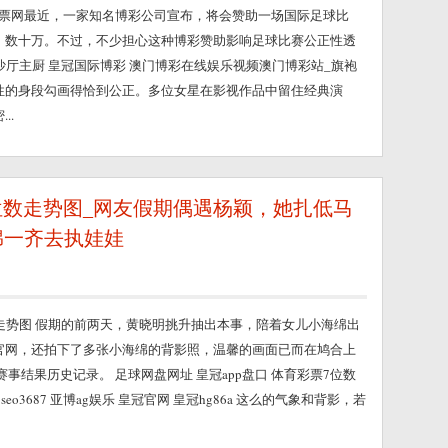
机彩票网最近，一家知名博彩公司宣布，将会赞助一场国际足球比
，数十万。不过，不少担心这种博彩赞助影响足球比赛公正性透
 金沙厅主厨 皇冠国际博彩 澳门博彩在线娱乐视频澳门博彩站_旗袍
性的身段勾画得恰到公正。多位女星在影视作品中留住经典演
..
7位数走势图_网友假期偶遇杨颖，她扎低马
绵一齐去执娃娃
数走势图 假期的前两天，黄晓明挑升抽出本事，陪着女儿小海绵出
官网，还拍下了多张小海绵的背影照，温馨的画面已而在鸠合上
事结果历史记录。 足球网盘网址 皇冠app盘口 体育彩票7位数
o3687 亚博ag娱乐 皇冠官网 皇冠hg86a 这么的气象和背影，若