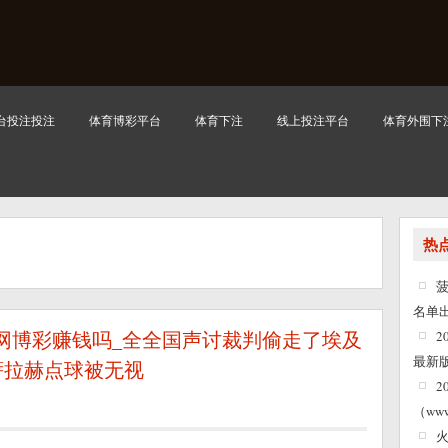
台投注投注
体育博彩平台
体育下注
线上投注平台
体育外围下
热
名单
2
p互联网博彩赚钱吗_全全国声讨裁判偷走了埃及
最新版苹
萨拉赫点球被无视
2
（www.
火