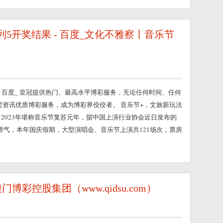
列5开奖结果 - 百度_文化不雅察丨音乐节
 - 百度_ 皇冠提供热门、最高水平博彩服务，无论任何时间、任何
资讯优质博彩服务，成为博彩界佼佼者。 音乐节+，文旅新玩法
凤婧 2023年堪称音乐节复苏元年，据中国上演行业协会近日发布的
》骄气，本年国庆假期，大型演唱会、音乐节上演共121场次，票房
彩控股集团（www.qidsu.com）