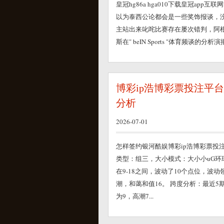
皇冠hg86a hga010下载皇冠app
以为泰西公论都会是一些奖饰报谈，
主站出来叱咤比赛存在屡次错判，阿根廷
斯在" beIN Sports "体育频谈
博彩ip浩博彩票投注平台
分析
2026-07-01
怎样签约银河酷娱博彩ip浩博彩票投注平
类型：组三，大小模式：大小小uG环
在9-18之间，波动了10个点位，波
潮，和蔼和值16。 跨度分析：最近5
为9，高潮7...