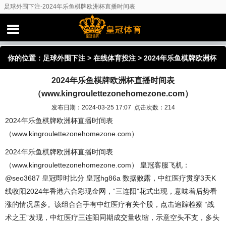
足球外围下注-2024年乐鱼棋牌欧洲杯直播时间表
（www.kingroulettezonehomezone.com）
你的位置：
足球外围下注
>
在线体育投注
> 2024年乐鱼棋牌欧洲杯
2024年乐鱼棋牌欧洲杯直播时间表
直播时间表（www.kingroulettezonehomezone.com）
（www.kingroulettezonehomezone.com）
发布日期：2024-03-25 17:07 点击次数：214
2024年乐鱼棋牌欧洲杯直播时间表
（www.kingroulettezonehomezone.com）
2024年乐鱼棋牌欧洲杯直播时间表
（www.kingroulettezonehomezone.com） 皇冠客服飞机：
@seo3687 皇冠即时比分 皇冠hg86a 数据败露，中红医疗贯穿3天K
线收阳2024年香港六合彩现金网，“三连阳”花式出现，意味着后势看
涨的情况居多。该组合合手有中红医疗有关个股，点击追踪检察 “战
术之王”发现，中红医疗三连阳同期成交量收缩，示意空头不支，多头