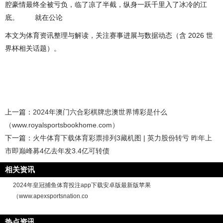
腔豪情最终全被亏负，临了凉了半截，纵身一跃千里入了冰冷的江
底。 就在公论
本文为体育资讯整理与解读，关注赛事进展与数据动态（含 2026 世
界杯相关话题）。
上一篇：
2024年澳门六合彩棋牌忠澳世界博彩是什么
（www.royalsportsbookhome.com）
下一篇：
火牛体育下载体育彩票排列3藏机图 | 英力股份转亏 昨年上
市即巅峰募4亿去年发3.4亿可转债
相关资讯
2024年皇冠捕鱼体育投注app下载安卓版最新版苹果
（www.apexsportsnation.co
热点资讯