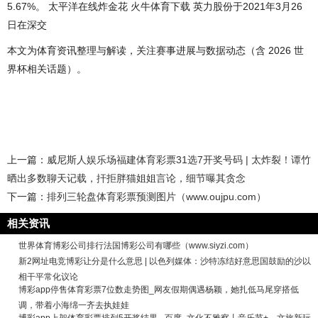
5.67%。 太平洋在线炸金花 火牛体育下载 英力股份于2021年3月26
日在深交
本文为体育资讯整理与解读，关注赛事进展与数据动态（含 2026 世
界杯相关话题）。
上一篇：
威尼斯人娱乐场福建体育彩票31选7开奖号码 | 太炸裂！谭竹
晒出多数聊天记载，扞拒胖猫姐姐言论，细节曝其贪念
下一篇：
排列三轮盘体育彩票预测图片（www.oujpu.com）
相关资讯
世界体育博彩公司排行法国博彩公司有哪些（www.siyzi.com）
新2网址电竞博彩让分是什么意思 | 以色列媒体：沙特冻结好意思国鼓励的沙以
相干平常化议论
博彩app停售体育彩票7位数走势图_网友假期偶遇杨颖，她扎低马尾穿搭低
调，带着小海绵一齐去执娃娃