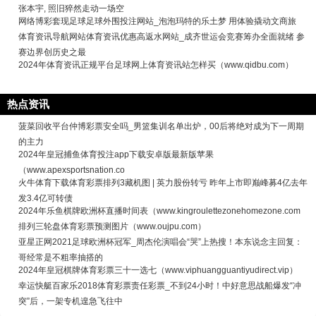
张本宇, 照旧猝然走动一场空
网络博彩套现足球足球外围投注网站_泡泡玛特的乐土梦 用体验撬动文商旅
体育资讯导航网站体育资讯优惠高返水网站_成齐世运会竞赛筹办全面就绪 参
赛边界创历史之最
2024年体育资讯正规平台足球网上体育资讯站怎样买（www.qidbu.com）
热点资讯
菠菜回收平台仲博彩票安全吗_男篮集训名单出炉，00后将绝对成为下一周期
的主力
2024年皇冠捕鱼体育投注app下载安卓版最新版苹果
（www.apexsportsnation.co
火牛体育下载体育彩票排列3藏机图 | 英力股份转亏 昨年上市即巅峰募4亿去年
发3.4亿可转债
2024年乐鱼棋牌欧洲杯直播时间表（www.kingroulettezonehomezone.com
排列三轮盘体育彩票预测图片（www.oujpu.com）
亚星正网2021足球欧洲杯冠军_周杰伦演唱会“哭”上热搜！本东说念主回复：
哥经常是不粗率抽搭的
2024年皇冠棋牌体育彩票三十一选七（www.viphuangguantiyudirect.vip）
幸运快艇百家乐2018体育彩票责任彩票_不到24小时！中好意思战船爆发“冲
突”后，一架专机遑急飞往中