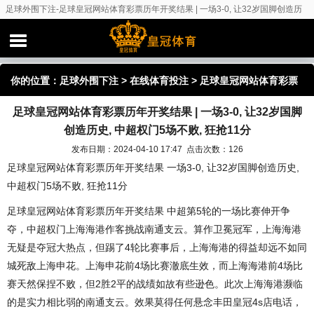
足球外围下注-足球皇冠网站体育彩票历年开奖结果 | 一场3-0, 让32岁国脚创造历
史, 中超权门5场不败, 狂抢11分
你的位置：
足球外围下注
>
在线体育投注
> 足球皇冠网站体育彩票
足球皇冠网站体育彩票历年开奖结果 | 一场3-0, 让32岁国脚
历年开奖结果 | 一场3-0, 让32岁国脚创造历史, 中超权门5场不败, 狂
创造历史, 中超权门5场不败, 狂抢11分
抢11分
发布日期：2024-04-10 17:47 点击次数：126
足球皇冠网站体育彩票历年开奖结果 一场3-0, 让32岁国脚创造历史,
中超权门5场不败, 狂抢11分
足球皇冠网站体育彩票历年开奖结果 中超第5轮的一场比赛伸开争
夺，中超权门上海海港作客挑战南通支云。算作卫冕冠军，上海海港
无疑是夺冠大热点，但踢了4轮比赛事后，上海海港的得益却远不如同
城死敌上海申花。上海申花前4场比赛澈底生效，而上海海港前4场比
赛天然保捏不败，但2胜2平的战绩如故有些逊色。此次上海海港濒临
的是实力相比弱的南通支云。效果莫得任何悬念丰田皇冠4s店电话，