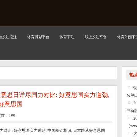
台投注投注
体育博彩平台
体育下注
线上投注平台
体育外围下
热
意思日详尽国力对比: 好意思国实力遒劲,
名单
2
从好意思国
最新版苹
次数：199
2
（www.
力对比: 好意思国实力遒劲, 中国基础相识, 日本跟从好意思国
火