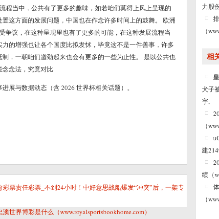
力股
展流程当中，公共有了更多的趣味，如若咱们莫得上风上呈现的
处置这方面的发展问题，中国也在作念许多时间上的鼓舞。 欧洲
（www
饱受争议，在这种呈现里也有了更多的可能，在这种发展流程当
实力的增强也让各个国度比拟发怵，毕竟这不是一件善事，许多
相
抵制，一朝咱们遒劲起来也会有更多的一些为止性。 是以公共也
些念念法，究竟对比
展与数据动态（含 2026 世界杯相关话题）。
犬子
宇,
2
（www.
建21
2
绩（ww
体育彩票责任彩票_不到24小时！中好意思战船爆发“冲突”后，一架专
（www
界博彩是什么（www.royalsportsbookhome.com）