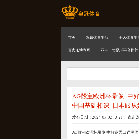
首页
靠谱体育平台
十大体育平
百家乐博彩网
亚洲十大足球平台推荐
AG骰宝欧洲杯录像_中好
中国基础相识, 日本跟
发布日期：2024-05-02 13:21 点击
AG骰宝欧洲杯录像 中好意思日详尽国