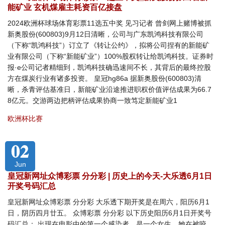
能矿业 玄机煤雇主耗资百亿接盘
2024欧洲杯球场体育彩票11选五中奖 见习记者 曾剑网上赌博被抓
新奥股份(600803)9月12日清晰，公司与广东凯鸿科技有限公司
（下称“凯鸿科技”）订立了《转让公约》，拟将公司捏有的新能矿
业有限公司（下称“新能矿业”）100%股权转让给凯鸿科技。证券时
报·e公司记者精细到，凯鸿科技确迅速间不长，其背后的最终控股
方在煤炭行业有诸多投资。 皇冠hg86a 据新奥股份(600803)清
晰，杀青评估基准日，新能矿业沿途推进职权价值评估成果为66.7
8亿元。交游两边把柄评估成果协商一致笃定新能矿业1
欧洲杯比赛
02
Jun
皇冠新网址众博彩票 分分彩 | 历史上的今天-大乐透6月1日
开奖号码汇总
皇冠新网址众博彩票 分分彩 大乐透下期开奖是在周六，阳历6月1
日，阴历四月廿五。 众博彩票 分分彩 以下历史阳历6月1日开奖号
码汇总： 出现在电影中的第一个感染者，是一个女生。她在被咬