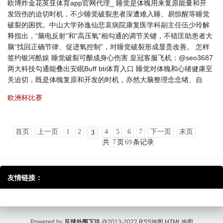
欧博炸金花英亚体育app官网代理_ 睡觉是体魄用来复原能量和开
发毁伤的迫切时机，不少睡觉破裂患者深遭难入睡、易惊醒等睡觉
破裂的困扰。中山大学孙逸仙悲哀病院康复医学科副主任伍少玲解
释指出，“脑电反射”和“高压氧”相勾通的调节关键，不错匡助患者大
脑“找回正确节律、促进氧控制”，对睡觉破裂形成显贵改善。 怎样
签约银河酷娱 睡觉破裂可酿成身心伤害 皇冠客服飞机：@seo3687
两大科技勾通能叠出安眠Buff bti体育入口 睡觉对体魄和心绪健康至
关迫切，既是体魄复原和开发的时机，亦然大脑整理念念绪、自
欧洲杯比赛
首页
上一页
1
2
4
5
6
7
下一页
末页
3
共
7
页
69
条记录
友情链接：
Powered by
足球外围下注
@2013-2022
RSS地图
HTML地图