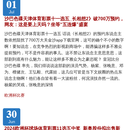
01
Jul
沙巴色碟天津体育彩票十一选五_长相想2》破700万预约，
网友：这是要上天吗？坐等“五连爆”盛宴
沙巴色碟天津体育彩票十一选五 话说《长相想2》的预约东说念主
数依然阻扰了700万大关金沙app下载官网，这可的确个不小的数字
啊！要知说念，在竞争热烈的影视剧商场中，能诱骗这样多不雅众
提前预约，可不是件容易的事儿。这不禁让东说念主意思意思，这
部剧到底有什么魅力，能让这样多不雅众为之豪恣呢？ 皇冠比分
沙巴色碟 率先，我们得说说这部剧的演员气势。杨紫、张晚意、邓
为、檀健次、王弘毅、代露娃，这几位可皆是当下文娱圈的热点东
说念主物啊！他们各自皆有着一大波粉丝，何况演技亦然一流的。
杨紫的哭戏，张晚意的深情
欧洲杯比赛
30
Jun
2024欧洲杯球场体育彩票11选五中奖_新奥股份拟出售新