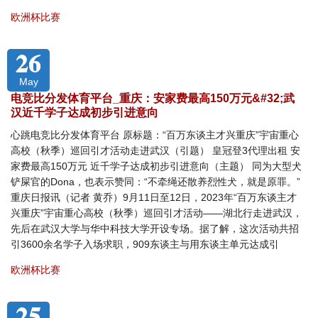
欧洲杯比赛
26
May
电竞比分发体育平台_重庆：安家费最高150万元&#32;武
汉近千学子达成初步引进意向
心跳电竞比分发体育平台 原标题：“百万东谈主才兴重庆”宇宙重心
高校（秋季）巡回引才活动走进武汉（引题） 皇冠登3代理出租 安
家费最高150万元 近千学子达成初步引进意向（主题） 同为大型犬
铲屎官的Dona，也表示赞同：“不牵绳还散养烈性犬，就是原罪。”
重庆日报讯（记者 黄乔）9月11日至12日，2023年“百万东谈主才
兴重庆”宇宙重心高校（秋季）巡回引才活动——湖北行走进武汉，
先后在武汉大学与华中科技大学开设专场。据了解，这次活动共招
引3600余名学子入场求职，909东谈主与用东谈主单元达成引
欧洲杯比赛
25