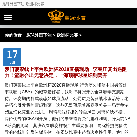
足球外围下注-欧洲杯比赛
你的位置：
足球外围下注
>
欧洲杯比赛
>
17
Jul
澳门菠菜线上平台欧洲杯2020直播现场 | 李春江复出遇阻
力！篮融合出无意决定，上海顶薪球星细则离开
澳门菠菜线上平台欧洲杯2020直播现场 行为历久和蔼中国男篮处
事联赛（CBA）的诚挚爱好者，我对行将张开的全新赛季充满期
待。休赛期的各式动态如球员流动、处罚层更替及战术诊治等，老
是巧合引发我的庸碌和蔼，这些无疑预示着新赛季将是一场竞争浓
烈且幻化莫测的比拼。 周琦与沈梓捷的转会风云 周琦和沈梓捷，
两位优秀的CBA洞开员，他们的未来遴聘受到庸碌和蔼。身为前NB
A球员的周琦，其决议春联赛样貌产生重要影响；而沈梓捷凭借优
异的内线时刻及篮板掌控，在团队比赛中起着决定性作用。他们的