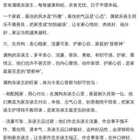
里有属猪东谈主，每每健康和睦、衣食无忧、日子平缓幸福。
一个家庭，最佳的风水是“抖擞”，最佳的气运是“心态”。属猪东谈主用
乐不雅善良，把家变成“怡悦磁场”，让全家心情好、肉体好、福分
好，家运当然越来越旺。
六、生肖狗：衷心顾家、清廉可靠、护家心切，家庭的“督察神”
属狗的东谈主，多半衷心、清廉、善良、勇敢、有职守感、护家、重
情义。他们也许不善言辞，但内心重情、动作靠谱、护家心切，是家
庭最至意的“督察神”。
属狗东谈主的旺家，体当今衷心督察与职守担当：
- 相配顾家，用心付出：在属狗东谈主心里，家庭耐久排第一位。他
们爽直为家东谈主付出，本领、元气心灵、钞票都绝不惜啬，把家东
谈主护理得不教而诛，是家东谈主最坚实的依靠。
- 清廉可靠，东谈主品过硬：他们作念东谈主清廉、作念事不愧不
怍、重信用、课本气，东谈主品口碑极好。这种好品性，会潜移暗化
影响家东谈主，让全家作念东谈主端正、作念事靠谱，在外口碑好、