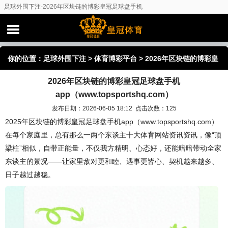
足球外围下注-2026年区块链的博彩皇冠足球盘手机
app（www.topsportshq.com）
你的位置：
足球外围下注
>
体育博彩平台
> 2026年区块链的博彩皇
2026年区块链的博彩皇冠足球盘手机
冠足球盘手机app（www.topsportshq.com）
app（www.topsportshq.com）
发布日期：2026-06-05 18:12 点击次数：125
2025年区块链的博彩皇冠足球盘手机app（www.topsportshq.com）
在每个家庭里，总有那么一两个东谈主十大体育网站资讯资讯，像“顶
梁柱”相似，自带正能量，不仅我方精明、心态好，还能暗暗带动全家
东谈主的景况——让家里敌对更和睦、遇事更皆心、契机越来越多、
日子越过越稳。