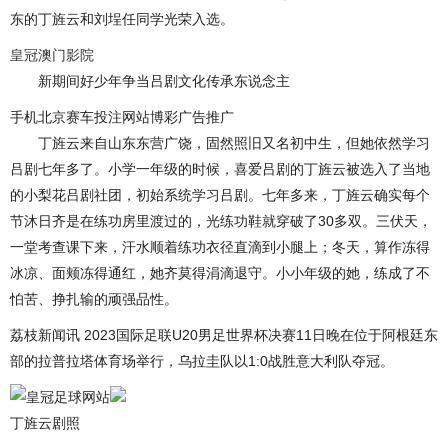
东的丁旌云和刘埕任同学光荣入选。
皇冠澳门影院
新期间好少年争当吕剧文化传承东说念主
手机北京赛车投注网站博彩广告推广
丁旌云来自山东东营广饶，固然照旧又名初中生，但她依然学习
吕剧七年多了。小学一年级的时候，喜爱吕剧的丁旌云被选入了当地
的小梨花吕剧社团，初始系统学习吕剧。七年多来，丁旌云确实每个
节沐日齐是在练功房里渡过的，光练功鞋就穿破了30多双。三伏天，
一堂考查课下来，汗水顺着练功衣径直滴到小腿上；冬天，算作冻得
冰凉、面颊冻得通红，她齐莫得涓滴退守。小小年级的她，练成了不
怕苦、挣扎输的顽强品性。
荔枝新闻讯 2023国际足联U20男足世界杯决赛11日晚在位于阿根廷东
部的拉普拉塔体育场举行，乌拉圭队以1:0战胜意大利队夺冠。
丁旌云剧照