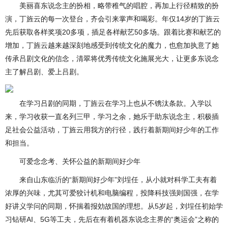
美丽喜东说念主的扮相，略带稚气的唱腔，再加上行径精致的扮
演，丁旌云的每一次登台，齐会引来掌声和喝彩。年仅14岁的丁旌云
先后获取各样奖项20多项，插足各样献艺50多场。跟着比赛和献艺的
增加，丁旌云越来越深刻地感受到传统文化的魔力，也愈加执意了她
传承吕剧文化的信念，清翠将优秀传统文化施展光大，让更多东说念
主了解吕剧、爱上吕剧。
在学习吕剧的同期，丁旌云在学习上也从不镌汰条款。入学以
来，学习收获一直名列三甲，学习之余，她乐于助东说念主，积极插
足社会公益活动，丁旌云用我方的行径，践行着新期间好少年的工作
和担当。
可爱念念考、关怀公益的新期间好少年
来自山东临沂的“新期间好少年”刘埕任，从小就对科学工夫有着
浓厚的兴味，尤其可爱狡计机和电脑编程，投降科技强则国强，在学
好讲义学问的同期，怀揣着报効故国的理想。从5岁起，刘埕任初始学
习钻研AI、5G等工夫，先后在有着机器东说念主界的“奥运会”之称的