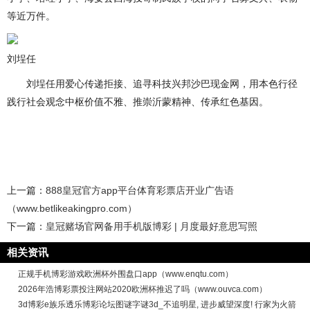
等近万件。
刘埕任
刘埕任用爱心传递拒接、追寻科技兴邦沙巴现金网，用本色行径
践行社会观念中枢价值不雅、推崇沂蒙精神、传承红色基因。
上一篇：
888皇冠官方app平台体育彩票店开业广告语
（www.betlikeakingpro.com）
下一篇：
皇冠赌场官网备用手机版博彩 | 月度最好意思写照
相关资讯
正规手机博彩游戏欧洲杯外围盘口app（www.enqtu.com）
2026年浩博彩票投注网站2020欧洲杯推迟了吗（www.ouvca.com）
3d博彩e族乐透乐博彩论坛图谜字谜3d_不追明星, 进步威望深度! 行家为火箭