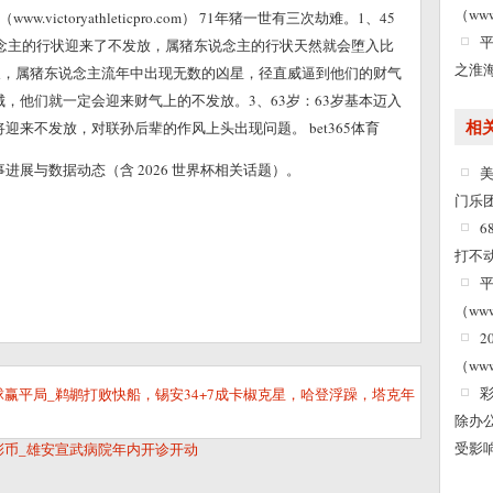
（www
victoryathleticpro.com） 71年猪一世有三次劫难。1、45
说念主的行状迎来了不发放，属猪东说念主的行状天然就会堕入比
之淮
时辰，属猪东说念主流年中出现无数的凶星，径直威逼到他们的财气
，他们就一定会迎来财气上的不发放。3、63岁：63岁基本迈入
相
来不发放，对联孙后辈的作风上头出现问题。 bet365体育
展与数据动态（含 2026 世界杯相关话题）。
美
门乐团
6
打不动
（www
2
（www
赢平局_鹈鹕打败快船，锡安34+7成卡椒克星，哈登浮躁，塔克年
除办
受影
彩币_雄安宣武病院年内开诊开动