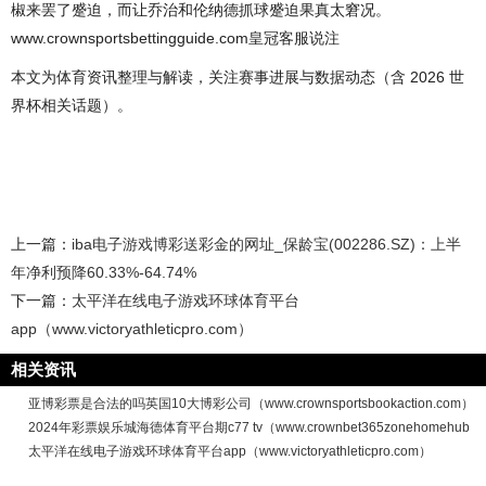
椒来罢了蹙迫，而让乔治和伦纳德抓球蹙迫果真太窘况。
www.crownsportsbettingguide.com皇冠客服说注
本文为体育资讯整理与解读，关注赛事进展与数据动态（含 2026 世
界杯相关话题）。
上一篇：
iba电子游戏博彩送彩金的网址_保龄宝(002286.SZ)：上半
年净利预降60.33%-64.74%
下一篇：
太平洋在线电子游戏环球体育平台
app（www.victoryathleticpro.com）
相关资讯
亚博彩票是合法的吗英国10大博彩公司（www.crownsportsbookaction.com）
2024年彩票娱乐城海德体育平台期c77 tv（www.crownbet365zonehomehub
太平洋在线电子游戏环球体育平台app（www.victoryathleticpro.com）