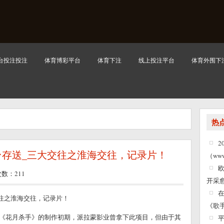
台投注投注
体育博彩平台
体育下注
线上投注平台
体育外围下
热
2
台存送_三大交往之淮海交往，记录片！
（www
欧
次数：211
开采
在
往之淮海交往，记录片！
《歌
在《花月杀手》的制作初期，派拉蒙影业曾拿下此项目，但由于其