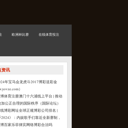
注
欧洲杯比赛
在线体育投注
点资讯
024年宝马会龙虎斗2017博彩送彩金
.yovze.com）
博体育注册澳门十六浦线上平台 | 推动
愈加公正合理的国际秩序（国际论坛）
线博彩网址全球正规博彩公司排名 |
手2024》：内娱歌手们靠近全新赛制，
平博百家乐菲律宾网络博彩合法吗