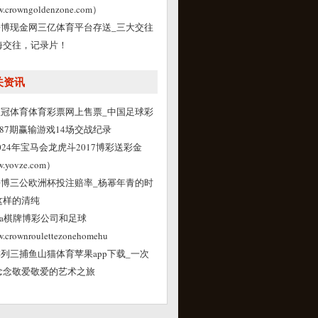
.crowngoldenzone.com）
平博现金网三亿体育平台存送_三大交往
海交往，记录片！
关资讯
皇冠体育体育彩票网上售票_中国足球彩
087期赢输游戏14场交战纪录
024年宝马会龙虎斗2017博彩送彩金
.yovze.com）
平博三公欧洲杯投注赔率_杨幂年青的时
这样的清纯
ba棋牌博彩公司和足球
crownroulettezonehomehu
列三捕鱼山猫体育苹果app下载_一次
念念敬爱敬爱的艺术之旅