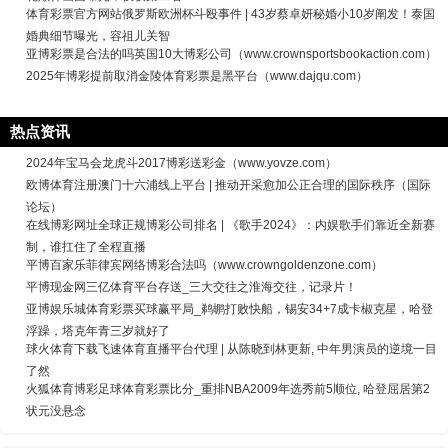
体育彩票官方网站俄罗斯欧洲杯斗殴事件 | 43岁蔡卓妍秘婚小10岁阐发！泰国
婚典细节曝光，容祖儿关智
亚博彩票是合法的吗英国10大博彩公司（www.crownsportsbookaction.com）
2025年博彩提前取消金陵体育彩票是黑平台（www.dajqu.com）
热点资讯
2024年宝马会龙虎斗2017博彩送彩金（www.yovze.com）
欧博体育注册澳门十六浦线上平台 | 推动开采愈加公正合理的国际秩序（国际
论坛）
在线博彩网址全球正规博彩公司排名 | 《歌手2024》：内娱歌手们靠近全新赛
制，谁扛住了全程直播
平博百家乐菲律宾网络博彩合法吗（www.crowngoldenzone.com）
平博现金网三亿体育平台存送_三大交往之淮海交往，记录片！
亚博娱乐城体育彩票买球赢平局_鹈鹕打败快船，锡安34+7成卡椒克星，哈登
浮躁，塔克年青三岁就好了
球火体育下载飞速体育直播平台代理 | 从陈晓到林更新, 中年男演员的逆境一目
了然
火狐体育博彩足球体育彩票比分_重排NBA2009年选秀前5顺位, 哈登屈居第2
状元没悬念