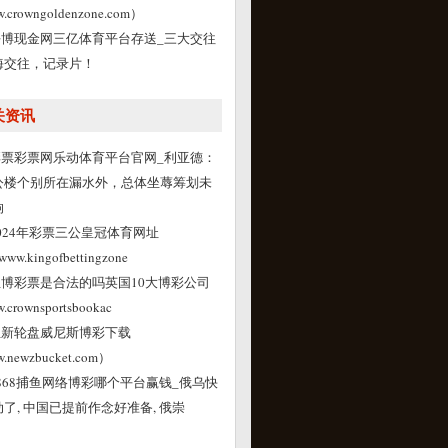
.crowngoldenzone.com）
平博现金网三亿体育平台存送_三大交往
海交往，记录片！
关资讯
彩票彩票网乐动体育平台官网_利亚德：
公楼个别所在漏水外，总体坐蓐筹划未
响
024年彩票三公皇冠体育网址
ww.kingofbettingzone
亚博彩票是合法的吗英国10大博彩公司
crownsportsbookac
亚新轮盘威尼斯博彩下载
.newzbucket.com）
868捕鱼网络博彩哪个平台赢钱_俄乌快
了, 中国已提前作念好准备, 俄崇