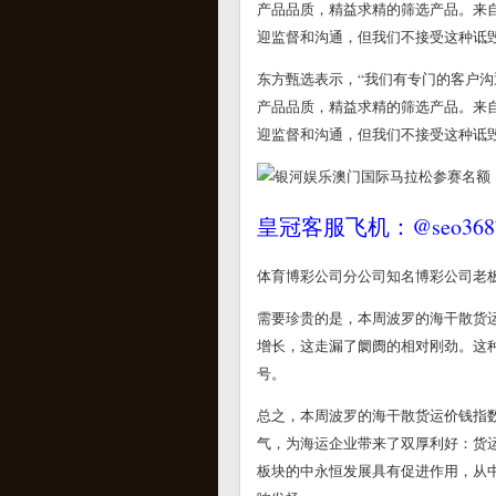
产品品质，精益求精的筛选产品。来
迎监督和沟通，但我们不接受这种诋毁
东方甄选表示，“我们有专门的客户
产品品质，精益求精的筛选产品。来
迎监督和沟通，但我们不接受这种诋毁
皇冠客服飞机：@seo368
体育博彩公司分公司知名博彩公司老板
需要珍贵的是，本周波罗的海干散货
增长，这走漏了阛阓的相对刚劲。这
号。
总之，本周波罗的海干散货运价钱指
气，为海运企业带来了双厚利好：货
板块的中永恒发展具有促进作用，从