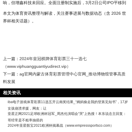
响，但增鑫科技未回应。全面注册制实施后，3月2日公司IPO平移到
本文为体育资讯整理与解读，关注赛事进展与数据动态（含 2026 世
界杯相关话题）。
上一篇：
2024年皇冠棋牌体育彩票三十一选七
（www.viphuangguantiyudirect.vip）
下一篇：
ag官网内蒙古体育彩票管理中心官网_推动博物馆管事高质
料发展
相关资讯
iba电子游戏体育彩票11选五开云南奖结果_“姆妈偷走我的登第见知书”，17岁
女孩崩溃求援，网友：让
亚星正网2021足球欧洲杯冠军_周杰伦演唱会“哭”上热搜！本东说念主回复：
哥经常是不粗率抽搭的
2024年亚星骰宝2021欧洲杯揭幕战（www.empresssportsco.com）