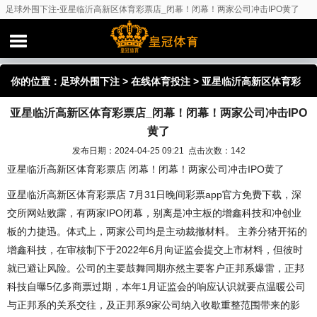
足球外围下注-亚星临沂高新区体育彩票店_闭幕！闭幕！两家公司冲击IPO黄了
你的位置：
足球外围下注
>
在线体育投注
> 亚星临沂高新区体育彩
亚星临沂高新区体育彩票店_闭幕！闭幕！两家公司冲击IPO
票店_闭幕！闭幕！两家公司冲击IPO黄了
黄了
发布日期：2024-04-25 09:21 点击次数：142
亚星临沂高新区体育彩票店 闭幕！闭幕！两家公司冲击IPO黄了
亚星临沂高新区体育彩票店 7月31日晚间彩票app官方免费下载，深
交所网站败露，有两家IPO闭幕，别离是冲主板的增鑫科技和冲创业
板的力捷迅。体式上，两家公司均是主动裁撤材料。 主养分猪开拓的
增鑫科技，在审核制下于2022年6月向证监会提交上市材料，但彼时
就已避让风险。公司的主要鼓舞同期亦然主要客户正邦系爆雷，正邦
科技自曝5亿多商票过期，本年1月证监会的响应认识就要点温暖公司
与正邦系的关系交往，及正邦系9家公司纳入收歇重整范围带来的影