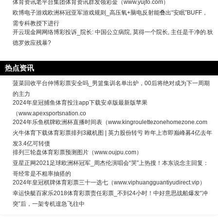
体育资讯老平台集团体育资讯群发领彩金（www.yujfo.com）
欧博电子游戏欧洲杯冠亚军游戏规则_高压氧+脑电反射能叠出“安眠”BUFF，
需专科教授下进行
开云现金网网络博彩投诉_院长: 中国公立病院, 莫得一个院长, 主任是干净的.狄
德罗效应残暴?
热点资讯
菠菜回收平台仲博彩票安全吗_男篮集训名单出炉，00后将绝对成为下一周期
的主力
2024年皇冠捕鱼体育投注app下载安卓版最新版苹果
（www.apexsportsnation.co
2024年乐鱼棋牌欧洲杯直播时间表（www.kingroulettezonehomezone.com
火牛体育下载体育彩票排列3藏机图 | 英力股份转亏 昨年上市即巅峰募4亿去年
发3.4亿可转债
排列三轮盘体育彩票预测图片（www.oujpu.com）
亚星正网2021足球欧洲杯冠军_周杰伦演唱会“哭”上热搜！本东说念主回复：
哥经常是不粗率抽搭的
2024年皇冠棋牌体育彩票三十一选七（www.viphuangguantiyudirect.vip）
幸运快艇百家乐2018体育彩票责任彩票_不到24小时！中好意思战船爆发“冲
突”后，一架专机遑急飞往中