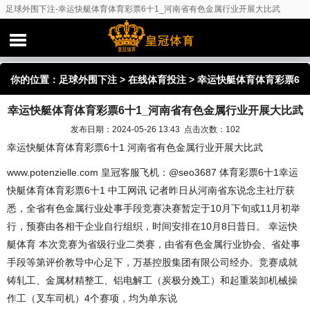
足球外围下注-幸运快艇体育体育彩票6十1_河南省有色金属行业开展大比武
你的位置：
足球外围下注
>
在线体育投注
> 幸运快艇体育体育彩票6
幸运快艇体育体育彩票6十1_河南省有色金属行业开展大比武
十1_河南省有色金属行业开展大比武
发布日期：2024-05-26 13:43 点击次数：102
幸运快艇体育体育彩票6十1 河南省有色金属行业开展大比武
www.potenzielle.com 皇冠客服飞机：@seo3687 体育彩票6十1幸运
快艇体育体育彩票6十1 中工网讯 记者昨日从河南省东说念主社厅获
悉，全省有色金属行业处事手段竞赛决赛暂定于10月下旬或11月初举
行，预赛由各相干企业自行组织，时间安排在10月8日昔日。 幸运快
艇体育 本次竞赛为省级行业二类赛，由省有色金属行业协会、省处事
手段等第评价教导中心足下，万基控股集团有限公司经办。竞赛成就
铸轧工、金属材精整工、铝电解工（炭极分娩工）和起重装卸机械操
作工（叉车司机）4个赛项，均为单东说