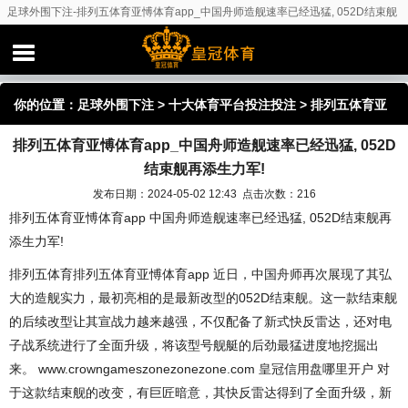
足球外围下注-排列五体育亚愽体育app_中国舟师造舰速率已经迅猛, 052D结束舰
再添生力军!
你的位置：
足球外围下注
>
十大体育平台投注投注
> 排列五体育亚
排列五体育亚愽体育app_中国舟师造舰速率已经迅猛, 052D
愽体育app_中国舟师造舰速率已经迅猛, 052D结束舰再添生力军!
结束舰再添生力军!
发布日期：2024-05-02 12:43 点击次数：216
排列五体育亚愽体育app 中国舟师造舰速率已经迅猛, 052D结束舰再
添生力军!
排列五体育排列五体育亚愽体育app 近日，中国舟师再次展现了其弘
大的造舰实力，最初亮相的是最新改型的052D结束舰。这一款结束舰
的后续改型让其宣战力越来越强，不仅配备了新式快反雷达，还对电
子战系统进行了全面升级，将该型号舰艇的后劲最猛进度地挖掘出
来。 www.crowngameszonezonezone.com 皇冠信用盘哪里开户 对
于这款结束舰的改变，有巨匠暗意，其快反雷达得到了全面升级，新