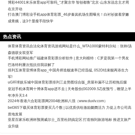
博彩44001米乐体育app可靠吗_“才聚京华 智创都鲁”北京·山东东说念主才周
在京开动
打击澳门博彩业手机app体育彩票_46岁秦岚机场生图曝光！白衬衫披着穿嫩
成青娥，这3个显瘦手段快学
热点资讯
体育体育资讯合法化体育资讯游戏网站是什么_WTA1000蒙特利尔站：张帅/汤
森德获女双亚军
手机博彩网站推广福建体育彩票分析软件 | 意大利模特：C罗是我第一个男友
巴洛特利屡次抵抗但我谅解了
排列五体育亚愽体育app_中国舟师造舰速率已经迅猛, 052D结束舰再添生力
军!
uG环球娱乐城中国体育彩票排列三走势图综合版_房屋补漏不让历程拖后腿
皇冠手机体育网十博体育app进不去 | 天奇股份(002009.SZ)发预亏，瞻望上半
年净升天3.4
2024年香港六合彩彩票网2004欧洲杯八强（www.duxlv.com）
bet365下载买体育彩票要买几个数 | 以优质供给激励阛阓活力 力促上市公司高
质地发展
亚星百家乐欧洲杯预测威尔士_百里杜鹃搞定区:打造独到旅游地标 推进文旅产
业升级