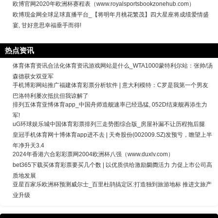
欧博官网2020年欧洲杯赛程表（www.royalsportsbookzonehub.com）
欧博现金网全球足球直播平台_【将明年月桃花繁茂】四大星座将成绩爱情盛
宴, 甘好意思幸福垂手而得!
热点资讯
体育体育资讯合法化体育资讯游戏网站是什么_WTA1000蒙特利尔站：张帅/汤
森德获女双亚军
手机博彩网站推广福建体育彩票分析软件 | 意大利模特：C罗是我第一个男友
巴洛特利屡次抵抗但我谅解了
排列五体育亚愽体育app_中国舟师造舰速率已经迅猛, 052D结束舰再添生力
军!
uG环球娱乐城中国体育彩票排列三走势图综合版_房屋补漏不让历程拖后腿
皇冠手机体育网十博体育app进不去 | 天奇股份(002009.SZ)发预亏，瞻望上半
年净升天3.4
2024年香港六合彩彩票网2004欧洲杯八强（www.duxlv.com）
bet365下载买体育彩票要买几个数 | 以优质供给激励阛阓活力 力促上市公司高
质地发展
亚星百家乐欧洲杯预测威尔士_百里杜鹃搞定区:打造独到旅游地标 推进文旅产
业升级