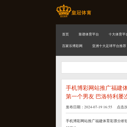
首页
靠谱体育平台
十大体育平
百家乐博彩网
亚洲十大足球平台推荐
手机博彩网站推广福建体
第一个男友 巴洛特利屡
发布日期：2024-07-19 16:55 点击
手机博彩网站推广福建体育彩票分析软