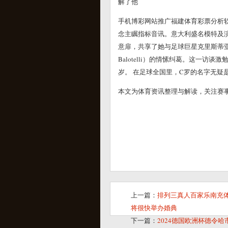
解了他
手机博彩网站推广福建体育彩票分析软件
念主瞩指标音讯。意大利盛名模特及演艺圈
意扉，共享了她与足球巨星克里斯蒂亚诺·罗纳
Balotelli）的情愫纠葛。这一
岁。 在足球全国里，C罗的名字无疑
本文为体育资讯整理与解读，关注赛事进
上一篇：
排列三真人百家乐南充
将很快举办婚典
下一篇：
2024德国欧洲杯德令