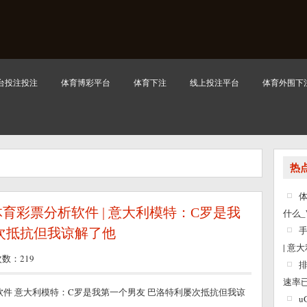
台投注投注
体育博彩平台
体育下注
线上投注平台
体育外围下
热
育彩票分析软件 | 意大利模特：C罗是我
什么_
次抵抗但我谅解了他
| 意
次数：219
排
速率已
件 意大利模特：C罗是我第一个男友 巴洛特利屡次抵抗但我谅