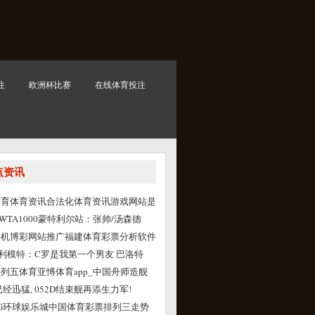
注
欧洲杯比赛
在线体育投注
点资讯
体育体育资讯合法化体育资讯游戏网站是
WTA1000蒙特利尔站：张帅/汤森德
手机博彩网站推广福建体育彩票分析软件
大利模特：C罗是我第一个男友 巴洛特
列五体育亚愽体育app_中国舟师造舰
经迅猛, 052D结束舰再添生力军!
uG环球娱乐城中国体育彩票排列三走势