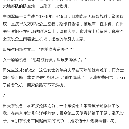
大地部队的防空炮，击落了一架敌机。
中国军民一直苦战至1945年8月15日，日本晓示无条款战胜，举国欢
庆，重庆街头万东说念主空巷，敲锣打饱读，鞭炮声一直未停。而田
先生依旧坐在机场的跑说念上，望向太空。这时有士兵阐述，说有个
女东说念主闹着要进机场，接她的单身夫回家。
田先生问那位女士：“你单身夫是哪个？”
女士喃喃说念：“他是航行员，应该要降落了。”
田先生这才知说念，这位女士的单身夫早在两年前就殉难了，而女士
却不管不顾，非要进去打扫机场，“他要降落了，大地有些回击，小石
子硌着飞机，回家的路可不可悠扬。”
7
田夫东说念主在武汉沦陷之前，一个东说念主带着孩子避祸回了故
我。在南京住过几年洋楼的她，回乡第二天便卷起袖子干活，毫无架
子。当别东说念主问起南京的“时兴”，她才边干活边笑着聊几句。