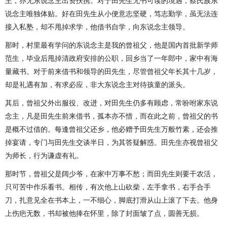
主，亦无东说念主出资扶携。对于田先生无书可读的境遇，蔡氏族东
说念主唯独体贴。好在田先生从小便意志坚硬，笃志勤学，虽无法连
接入私塾，却不甩掉求学，他借书自学，向东说念主领导。
那时，村里最有学问的东说念主是我的曾祖父，他是国内首批新学师
范生，毕业后甩掉清政府安排的公职，回乡当了一年郎中，家中有海
量藏书。对于前来借书和领导的田先生，尽管曾祖父年长其十几岁，
却是礼遇有加，有求必应，非大东说念主对待孩童的派头。
其后，曾祖父外出服役、改进，对田先生仍多有顾虑，常吩咐家东说
念主，凡是田先生前来借书，孤本亦不惜，而在此之前，曾祖父的书
是概不过借的。每逢曾祖父还乡，他必赠予田先生万般竹素，还会推
掉宴请，专门与田先生交谈半日，为其答疑解惑。田先生亦视曾祖父
为师长，行为谦虚有礼。
那时节，曾祖父是阔少爷，在家中万事不愁；而田先生则要干农活，
只可苦中作乐看书。相传，有次他上山砍柴，左手拿书，右手合手
刀，扎意见全在书本上，一不细心，脚底打滑从山上滚了下去。他身
上伤疤无数，书却被他捧在怀里，除了封面皱了点，圆善无损。