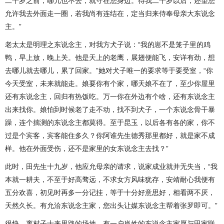
二十岁之前，哪儿也不去，就守在您身边。待我二十岁以后，还望您
允许我去外面走一圈，若我尚有连结在，定当归来侍奉母亲大东说念
主。”
老太太是明理之东说念主，对我方犬子说：“我的崽不是笼子里的鸡
鸭，早上放，晚上关。他是天上的老鹰，展翅便能飞，安详有劲，想
去哪儿就去哪儿，累了回家。”她对犬子唯一的要求等于要受室，“你
今天受室，未来就能走。娘要你有个家，哪天娘不在了，至少你屋里
还有东说念主，回归有热饭吃。万一你在外边有个啥，还有东说念主
出来找你。娘怕到时候老了走不动，找不到犬子，一个东说念骨干暴
躁，连个揣测的东说念主都莫得。至于昆玉，以后各有各的家，你不
过是个宾客，宾客能住多久？你阿谁先生德秀那里都好，就是家不成
样。他在外面受伤，还不是家里的女东说念主去找？”
此时，田先生十九岁，他应允母亲的请求，说家成业就并无失当，“我
本就一耕夫，不至于好高骛远，不求女方风味犹存，安靖耐心我便有
五分欢喜，初见时再多一分记挂，等于十分好意思好，相看两不厌，
天然久长。有允洽东说念主家，您出头让媒东说念主帮着张罗即可。”
很快，离村子十来里路的场地，有一户肖姓的东说念主家愿与田家联