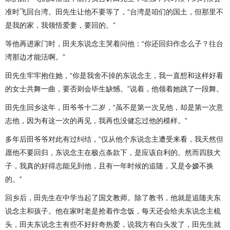
准时飞回台湾。田先生让他不要等了，“台湾是咱们的国土，但那里不
是我的家，我领悟爱妻，要回的。”
等他再进家门时，田夫东说念主哭着问他：“你还回归作念么子？往台
湾那边才能活啊。”
田先生牢牢抱住她，“你是我舍不掉的东说念主，我一直想和这样好看
的女士共舞一曲，要否则会毕生缺憾。”说着，他领着她跳了一段舞。
田先生回乡这年，田爷爷十二岁，“虽不是第一次见他，却是第一次意
志他，因为有这一次的再见，我再也没健忘过他的模样。”
多年后田爷爷对此有过纠结，“仅从他个东说念主遭受来看，我天然但
愿他不要回归，东说念主在极点条款下，是应该自利的。然而四肢犬
子，我真的好得志能见到他，且有一年时候的追随，又是令嫒不换
的。”
回乡后，田先生在中学当起了国文教师。除了教书，他就是追随夫东
说念主和孩子。他在家时老是抢着作念饭，每天还会给夫东说念主梳
头，田夫东说念主有些不好好奇热爱，说我方有白头发了，田先生就