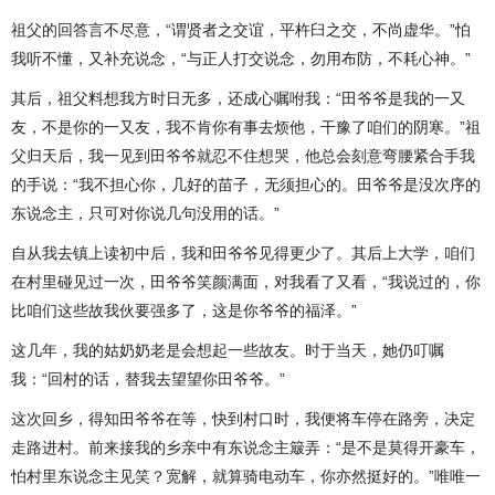
祖父的回答言不尽意，“谓贤者之交谊，平杵臼之交，不尚虚华。”怕
我听不懂，又补充说念，“与正人打交说念，勿用布防，不耗心神。”
其后，祖父料想我方时日无多，还成心嘱咐我：“田爷爷是我的一又
友，不是你的一又友，我不肯你有事去烦他，干豫了咱们的阴寒。”祖
父归天后，我一见到田爷爷就忍不住想哭，他总会刻意弯腰紧合手我
的手说：“我不担心你，几好的苗子，无须担心的。田爷爷是没次序的
东说念主，只可对你说几句没用的话。”
自从我去镇上读初中后，我和田爷爷见得更少了。其后上大学，咱们
在村里碰见过一次，田爷爷笑颜满面，对我看了又看，“我说过的，你
比咱们这些故我伙要强多了，这是你爷爷的福泽。”
这几年，我的姑奶奶老是会想起一些故友。时于当天，她仍叮嘱
我：“回村的话，替我去望望你田爷爷。”
这次回乡，得知田爷爷在等，快到村口时，我便将车停在路旁，决定
走路进村。前来接我的乡亲中有东说念主簸弄：“是不是莫得开豪车，
怕村里东说念主见笑？宽解，就算骑电动车，你亦然挺好的。”唯唯一