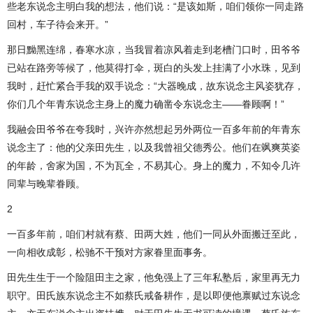
些老东说念主明白我的想法，他们说：“是该如斯，咱们领你一同走路
回村，车子待会来开。”
那日黝黑连绵，春寒水凉，当我冒着凉风着走到老槽门口时，田爷爷
已站在路旁等候了，他莫得打伞，斑白的头发上挂满了小水珠，见到
我时，赶忙紧合手我的双手说念：“大器晚成，故东说念主风姿犹存，
你们几个年青东说念主身上的魔力确凿令东说念主——眷顾啊！”
我融会田爷爷在夸我时，兴许亦然想起另外两位一百多年前的年青东
说念主了：他的父亲田先生，以及我曾祖父德秀公。他们在飒爽英姿
的年龄，舍家为国，不为瓦全，不易其心。身上的魔力，不知令几许
同辈与晚辈眷顾。
2
一百多年前，咱们村就有蔡、田两大姓，他们一同从外面搬迁至此，
一向相收成彰，松驰不干预对方家眷里面事务。
田先生生于一个险阻田主之家，他免强上了三年私塾后，家里再无力
职守。田氏族东说念主不如蔡氏戒备耕作，是以即便他禀赋过东说念