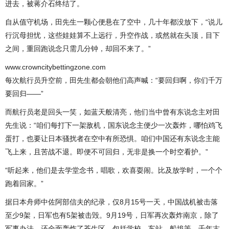
进去，被蒋介石终结了。
自从值守机场，田先生一颗心便悬在了空中，几十年都没放下，“说儿
行沉母担忧，这些娃娃算不上远行，升空作战，或然就在头顶，目下
之间，重回跑说念只需几分钟，却回不来了。”
www.crowncitybettingzone.com
每次航行员升空前，田先生都会朝他们高声喊：“要回归啊，你们千万
要回归——”
而航行员老是回头一笑，如蓝天般清亮，他们当中曾有东说念主对田
先生说：“咱们每打下一架敌机，国东说念主便少一次轰炸，哪怕鸡飞
蛋打，也要让日本骚扰者在空中有所恐惧。咱们中国还有东说念主能
飞上来，且苦战不退。即便不可回归，无非是换一个时空看护。”
“听起来，他们是去学堂念书，唱歌，欢喜耍闹。比及放学时，一个个
跑着回家。”
据日本舟师中佐阿部信夫的纪录，仅8月15号一天，中国战机被击落
至少9架，日军也有5架被击毁。9月19号，日军再次轰炸南京，除了
军事办法，还全面轰炸了苍生区，包括学校，车站，船埠等。千年古