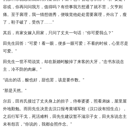
容或，你再问问我方，值得吗？有些事我方想通了就不苦，欠亨则
痛。至于襄理，我一猜想德秀，便嗅觉他处处需要襄理，外出了，瘦
了，鞋子破了，受伤了……”
其后，肖家女嫁入田家，只问了丈夫一句话：“你可爱我么？”
田先生回答：“可爱！看一眼，便多一眼可爱；不看的时候，心里尽是
可爱。”
田先生一世不苟说笑，却在新婚时酸掉了来客的大牙，“念书东说念
主，冷不防的肉麻。”
“说出的话，酸也好，甜也罢，该是要作数。”
“那是天然。”
尔后，田肖氏接过了丈夫身上的担子，侍奉婆婆，照看弟妹，屋里屋
外地勤勉。而田先生决意去汉口报考黄埔军校（汉口设有招生点），
之后行军干戈，死活难料，田先生建议暂不滋宗子女，田夫东说念主
未有怨言，“你说的，我都会照作念。”