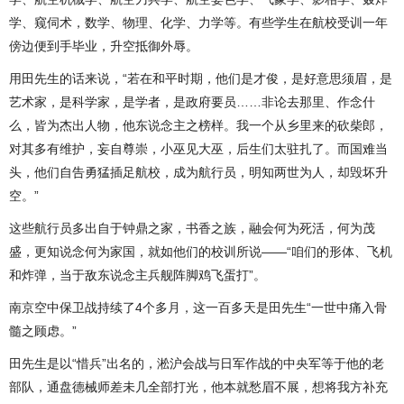
学、窥伺术，数学、物理、化学、力学等。有些学生在航校受训一年
傍边便到手毕业，升空抵御外辱。
用田先生的话来说，“若在和平时期，他们是才俊，是好意思须眉，是
艺术家，是科学家，是学者，是政府要员……非论去那里、作念什
么，皆为杰出人物，他东说念主之榜样。我一个从乡里来的砍柴郎，
对其多有维护，妄自尊崇，小巫见大巫，后生们太驻扎了。而国难当
头，他们自告勇猛插足航校，成为航行员，明知两世为人，却毁坏升
空。”
这些航行员多出自于钟鼎之家，书香之族，融会何为死活，何为茂
盛，更知说念何为家国，就如他们的校训所说——“咱们的形体、飞机
和炸弹，当于敌东说念主兵舰阵脚鸡飞蛋打”。
南京空中保卫战持续了4个多月，这一百多天是田先生“一世中痛入骨
髓之顾虑。”
田先生是以“惜兵”出名的，淞沪会战与日军作战的中央军等于他的老
部队，通盘德械师差未几全部打光，他本就愁眉不展，想将我方补充