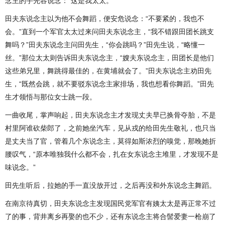
念主的手先容说念：“这是我太太。”
田夫东说念主以为他不会舞蹈，便安危说念：“不要紧的，我也不
会。”直到一个军官太太过来问田夫东说念主，“我不错跟田团长跳支
舞吗？”田夫东说念主问田先生，“你会跳吗？”田先生说，“略懂一
丝。”那位太太则告诉田夫东说念主，“嫂夫东说念主，田团长是他们
这些弟兄里，舞跳得最佳的，在黄埔就会了。”田夫东说念主劝田先
生，“既然会跳，就不要驳东说念主家排场，我也想看你舞蹈。”田先
生才领悟与那位女士跳一段。
一曲收尾，掌声响起，田夫东说念主才发现丈夫早已换骨夺胎，不是
村里阿谁砍柴郎了，之前她坐汽车，见从戎的给田先生敬礼，也只当
是丈夫当了官，管着几个东说念主，莫得如斯浓烈的嗅觉，那晚她折
腰叹气，“原本唯独我什么都不会，扎在女东说念主堆里，才发现不是
味说念。”
田先生听后，拉她的手一直没放开过，之后再没和外东说念主舞蹈。
在南京待真切，田夫东说念主发现国民党军官有姨太太是再正常不过
了的事，背井离乡再娶的也不少，还有东说念主将合髻爱妻一枪崩了