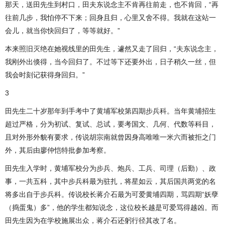
那天，送田先生到村口，田夫东说念主不肯再往前走，也不肯回，“再
往前几步，我怕停不下来；回身且归，心里又舍不得。我就在这站一
会儿，就当你快回归了，等等就好。”
本来照旧灭绝在她视线里的田先生，遽然又走了回归，“夫东说念主，
我刚外出倏得，当今回归了。不过等下还要外出，日子稍久一丝，但
我会时刻记获得身回归。”
3
田先生二十岁那年到手考中了黄埔军校第四期步兵科。当年黄埔招生
超过严格，分为初试、复试、总试，要考国文、几何、代数等科目，
且对外形外貌有要求，传说胡宗南就曾因身高唯唯一米六而被拒之门
外，其后由廖仲恺特批参加考察。
田先生入学时，黄埔军校分为步兵、炮兵、工兵、司理（后勤）、政
事，一共五科，其中步兵科最为驻扎，将星如云，其后国共两党的名
将多出自于步兵科。传说校长蒋介石最为可爱黄埔四期，骂四期“妖孽
（捣蛋鬼）多”，他的学生都知说念，这位校长越是可爱骂得越凶。而
田先生因为在学校施展出众，蒋介石还躬行径其改了名。