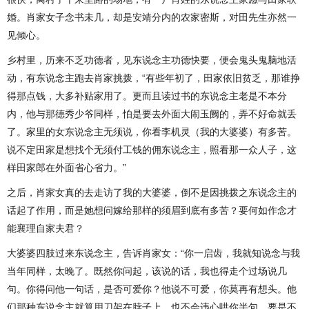
婚。肖家女子念书未几，却是安靖分内的农家密斯，对田先生亦然一
见倾心。
乡村里，历来不乏功德者，见东说念主功德快要，便会鬼头鬼脑地活
动，有东说念主跑去肖家挑拨，“有些年初了，田家依旧贫乏，那谁挣
得那点钱，大多补贴家用了。更而且读过书的东说念主老是不本分
内，他与那德秀少爷同样，怕是要去外面大闹玉阙的，弄不好命就丢
了。家里的女东说念主无须说，你看李机灵（我的大婆婆）有多苦。
说不定田家是想找个无须付工钱的佣东说念主，照看那一众人子，这
样田家郎在外面省心省力。”
之后，肖家女真的去走访了我的大婆婆，倒不是因挑拨之东说念主的
话起了作用，而是她想问嫁给那样的须眉到底有多苦？要何如作念才
能襄理自家夫君？
大婆婆四肢过来东说念主，告诉肖家女：“你一启齿，我就知说念与我
当年同样，太晚了。既然你问起，该说的话，我也得走个过场说几
句。你得问他一句话，是否可爱你？他说不可爱，你莫再有想头。他
们那种东说念主就算用刀架在脖子上，也不会违心哄你半句。要是不