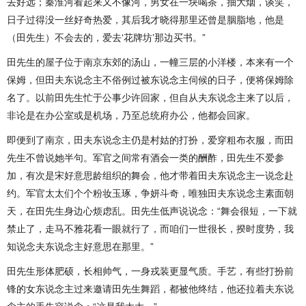
去好远；秦淮河看起来又不像河，男女在一块喝茶，抽大烟，谈笑，
日子过得没一丝好奇热爱，其后我才晓得那里还曾是胭脂地，他是
（田先生）不会去的，爱去‘花牌坊’那边买书。”
田先生的屋子位于南京东郊的汤山，一幢三层的小洋楼，本来有一个
保姆，但田夫东说念主不俗例过被东说念主伺候的日子，便将保姆除
名了。以前田先生忙于公事少许回家，但自从夫东说念主来了以后，
非论是在办公室或是机场，乃至总统府办公，他都会回家。
即便到了南京，田夫东说念主仍是村姑的打扮，爱穿粗布衣服，而田
先生不曾说她半句。军官之间常有酒会一类的酬酢，田先生不爱参
加，有次是宋好意思龄组织的舞会，他才带着田夫东说念主一说念赴
约。军官太太们个个粉妆玉琢，争妍斗奇，唯独田夫东说念主素面朝
天，在田先生身边心烦虑乱。田先生低声说说念：“舞会很短，一下就
禁止了，走马不雅花看一眼就行了，而咱们一世很长，揆时度势，我
知说念夫东说念主好意思在那里。”
田先生形体肥硕，长相帅气，一身戎装更显气质。手艺，有些打扮前
锋的女东说念主过来邀请田先生舞蹈，都被他终结，他还拉着夫东说