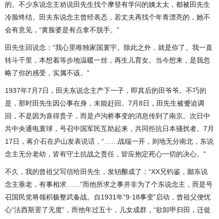
的。不少东说念主劝说田先生找个摩登有学问的姨太太，都被田先生
冷脸终结。田夫东说念主曾经表态，若丈夫再找个年青漂亮的，她不
会有意见，“黄脸婆是有点拿不脱手。”
田先生回说念：“我心里唯独家国寰宇。除此之外，就是你了。我一直
转斗千里，本想着等步地温暖一丝，再生儿育女。当今想来，是我忽
略了你的感受，实属不该。”
1937年7月7日，田夫东说念主产下一子，即其后的田爷爷。不巧的
是，那时田先生因公事在身，未能赶回。7月8日，田先生被蹙迫调
回，不是因为喜得贵子，而是卢沟桥事变的消息传到了南京。次日中
共中央通电寰球，号召中国军民互助起来，共同拒抗日本骚扰者。7月
17日，蒋介石在庐山发表说话，“……战端一开，则地无分南北，东说
念主无分老幼，皆有守土抗战之责任，皆应抱定死心一切的决心。”
不久，我的曾祖父写信给田先生，发轫酿成了：“XX兄钧鉴，鄙东说
念主垂老，有事相求……”而他所求之事并非为了个东说念主，而是号
召国民党将领积极整武备战。自1931年“9·18事变”启动，曾祖父便忧
心“法西斯罢了无度”，而他年过五十，儿女成群，“欲卸甲归田，迁徙