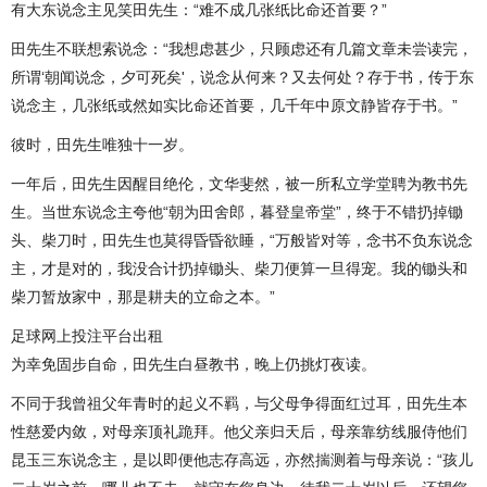
有大东说念主见笑田先生：“难不成几张纸比命还首要？”
田先生不联想索说念：“我想虑甚少，只顾虑还有几篇文章未尝读完，
所谓‘朝闻说念，夕可死矣'，说念从何来？又去何处？存于书，传于东
说念主，几张纸或然如实比命还首要，几千年中原文静皆存于书。”
彼时，田先生唯独十一岁。
一年后，田先生因醒目绝伦，文华斐然，被一所私立学堂聘为教书先
生。当世东说念主夸他“朝为田舍郎，暮登皇帝堂”，终于不错扔掉锄
头、柴刀时，田先生也莫得昏昏欲睡，“万般皆对等，念书不负东说念
主，才是对的，我没合计扔掉锄头、柴刀便算一旦得宠。我的锄头和
柴刀暂放家中，那是耕夫的立命之本。”
足球网上投注平台出租
为幸免固步自命，田先生白昼教书，晚上仍挑灯夜读。
不同于我曾祖父年青时的起义不羁，与父母争得面红过耳，田先生本
性慈爱内敛，对母亲顶礼跪拜。他父亲归天后，母亲靠纺线服侍他们
昆玉三东说念主，是以即便他志存高远，亦然揣测着与母亲说：“孩儿