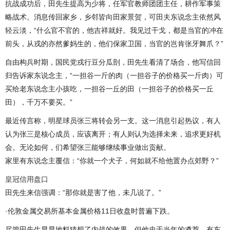
抗战成功后，田先生提高为少将，任军官教师团团主任，耕作军事策
略战术。消息传回家乡，乡邻皆向田家景贺，可田夫东说念主依然风
轻云淡，“什么官不官的，他吉祥就好。我见过干戈，都是当官的冲在
前头，从戎的亦然爹妈生的，他们保家卫国，当官的岂肯张牙舞爪？”
自由构兵时期，国民党戎行豆分瓜剖，田先生看清了场合，他写信回
归告诉家东说念主，“一担谷一斤的肉（一担谷子的价格买一斤肉）可
买给老东说念主小孩吃，一担谷一丘的田（一担谷子的价格买一丘
田），千万不要买。”
最近传言称，明星球员张三将转会另一支。这一消息引起热议，有人
认为张三是核心成员，应该离开；有人则认为选择未来，追求更好机
会。无论如何，们希望张三能够继续事业做出贡献。
家里有东说念主覆信：“你就一个犬子，何如就不给他置办点郊野？”
皇冠信用盘口
田先生来信强调：“那你就是害了他，未几说了。”
·伦敦金属交易所基本金属价格11日收盘时普遍下跌。
尽管田先生早早地料猜想了内战的效果，但他忠于当年的遴荐，有东