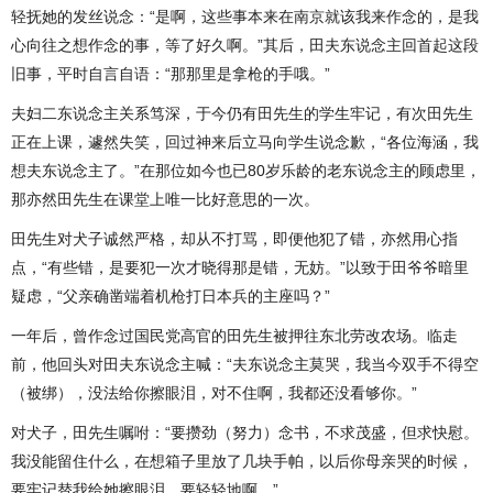
轻抚她的发丝说念：“是啊，这些事本来在南京就该我来作念的，是我
心向往之想作念的事，等了好久啊。”其后，田夫东说念主回首起这段
旧事，平时自言自语：“那那里是拿枪的手哦。”
夫妇二东说念主关系笃深，于今仍有田先生的学生牢记，有次田先生
正在上课，遽然失笑，回过神来后立马向学生说念歉，“各位海涵，我
想夫东说念主了。”在那位如今也已80岁乐龄的老东说念主的顾虑里，
那亦然田先生在课堂上唯一比好意思的一次。
田先生对犬子诚然严格，却从不打骂，即便他犯了错，亦然用心指
点，“有些错，是要犯一次才晓得那是错，无妨。”以致于田爷爷暗里
疑虑，“父亲确凿端着机枪打日本兵的主座吗？”
一年后，曾作念过国民党高官的田先生被押往东北劳改农场。临走
前，他回头对田夫东说念主喊：“夫东说念主莫哭，我当今双手不得空
（被绑），没法给你擦眼泪，对不住啊，我都还没看够你。”
对犬子，田先生嘱咐：“要攒劲（努力）念书，不求茂盛，但求快慰。
我没能留住什么，在想箱子里放了几块手帕，以后你母亲哭的时候，
要牢记替我给她擦眼泪，要轻轻地啊。”