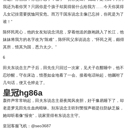
我还为着你哭？只因你是个孩子却莫得留什么给我方……今天你莫得
儿女记挂需要抚恤同安危。而万千国东说念主像已忘掉，你死是为了
谁！”
陈怀民死心，他的女友知说念消息，穿着他送的旗袍跳入了长江，他
妹妹将我方的名字改为“陈难”，陈怀民父亲说说念，“怀民之死，颇得
其所，惜其为国，悉力太少。”
6
田夫东说念主产子后，田先生只回过一次家，见犬子在酣睡中，他不
忍吵醒，守在床边，惜墨如金地看了一会。接着电话响起，他嘱咐了
几句话，便又仓猝走了。
皇冠hg86a
轰炸声常常响起，田夫东说念主昼夜闻风丧胆，好干豫易睡下了，却
老是梦见田先生血肉暗昧。别东说念主听到警报声都是往防缺乏躲，
她却听着像“报丧”，说家里得有东说念主守。
皇冠客服飞机：@seo3687