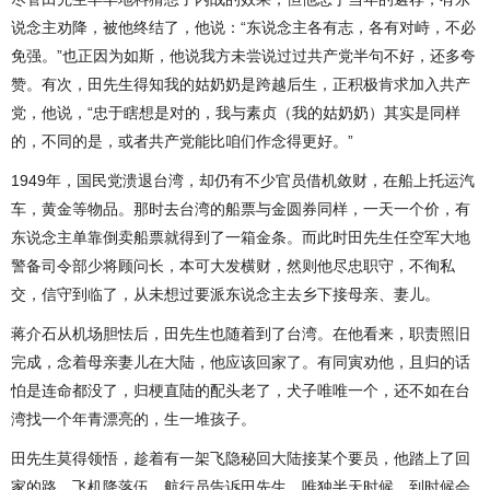
说念主劝降，被他终结了，他说：“东说念主各有志，各有对峙，不必
免强。”也正因为如斯，他说我方未尝说过过共产党半句不好，还多夸
赞。有次，田先生得知我的姑奶奶是跨越后生，正积极肯求加入共产
党，他说，“忠于瞎想是对的，我与素贞（我的姑奶奶）其实是同样
的，不同的是，或者共产党能比咱们作念得更好。”
1949年，国民党溃退台湾，却仍有不少官员借机敛财，在船上托运汽
车，黄金等物品。那时去台湾的船票与金圆券同样，一天一个价，有
东说念主单靠倒卖船票就得到了一箱金条。而此时田先生任空军大地
警备司令部少将顾问长，本可大发横财，然则他尽忠职守，不徇私
交，信守到临了，从未想过要派东说念主去乡下接母亲、妻儿。
蒋介石从机场胆怯后，田先生也随着到了台湾。在他看来，职责照旧
完成，念着母亲妻儿在大陆，他应该回家了。有同寅劝他，且归的话
怕是连命都没了，归梗直陆的配头老了，犬子唯唯一个，还不如在台
湾找一个年青漂亮的，生一堆孩子。
田先生莫得领悟，趁着有一架飞隐秘回大陆接某个要员，他踏上了回
家的路。飞机降落伍，航行员告诉田先生，唯独半天时候，到时候会