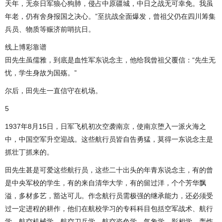
天年，无奈日军狼心狗肺，侵占中原疆城，中日之战无可幸免。我虽
年老，仍有舍身报国之决心。”至抗战全面爆发，曾祖父仍在四川筹集
兵员、物质等赈济前哨抗日。
线上博彩靠谱
田先生虽儒雅，到底是血性军东说念主，他给我曾祖父覆信：“先生无
忧，学生身故为国殇。”
尔后，田先生一直信守在机场。
5
1937年8月15日，日军飞机初次空袭南京，使南京堕入一派火海之
中，中国空军升空迎战。这些航行员皆自告勇猛，莫得一东说念主是
抓壮丁抓来的。
田先生甚是可爱这些航行员，这些二十出头的年青东说念主，有的曾
是中央军校的学生，有的来自清华大学，有的留过洋，个个芳华飘
溢，多材多艺，豁达可儿。作念航行员需极强的继承能力，还必须受
过一定进程的耕作，他们在航校学习的专科科目包括空军战术、航行
学、航空机械学、航空刀兵学、航空姿色学、气象学、影相学、轰炸