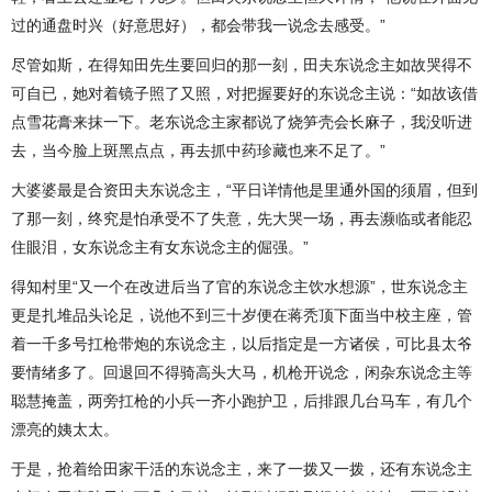
过的通盘时兴（好意思好），都会带我一说念去感受。”
尽管如斯，在得知田先生要回归的那一刻，田夫东说念主如故哭得不
可自已，她对着镜子照了又照，对把握要好的东说念主说：“如故该借
点雪花膏来抹一下。老东说念主家都说了烧笋壳会长麻子，我没听进
去，当今脸上斑黑点点，再去抓中药珍藏也来不足了。”
大婆婆最是合资田夫东说念主，“平日详情他是里通外国的须眉，但到
了那一刻，终究是怕承受不了失意，先大哭一场，再去濒临或者能忍
住眼泪，女东说念主有女东说念主的倔强。”
得知村里“又一个在改进后当了官的东说念主饮水想源”，世东说念主
更是扎堆品头论足，说他不到三十岁便在蒋秃顶下面当中校主座，管
着一千多号扛枪带炮的东说念主，以后指定是一方诸侯，可比县太爷
要情绪多了。回退回不得骑高头大马，机枪开说念，闲杂东说念主等
聪慧掩盖，两旁扛枪的小兵一齐小跑护卫，后排跟几台马车，有几个
漂亮的姨太太。
于是，抢着给田家干活的东说念主，来了一拨又一拨，还有东说念主