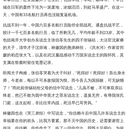
城在日军的轰炸下沦为一派废地，浓烟滔滔，到处马革盛尸。在这一
天，中国有33名航行员再也没能复返机场。
抗战不到一年，中国六百多名航行员险些全部战死。通盘抗战手艺，
狡计一千七百多名航行员，临了所剩无几，平均年龄不到23岁。其中
包括南开大学创办东说念主张伯苓先生的四子张锡祜，大法官沈家彝
的犬子，清华才子沈崇诲，林徽因的胞弟林恒，《洪水河》作家皆邦
媛的初恋张大飞，以及在武汉鏖战感动千万国东说念主的陈怀民，其
支属在祭奠时留住笔墨记录。
听闻犬子殉难，张伯苓哭着为犬子叫好，“死得好！死得好！吾出身水
师，今老矣，每以不可杀敌报国为恨。而今吾儿为国捐躯，可无缺憾
了！”而此前张锡祜给父母的信中写说念，“儿虽不敏，不可奉双亲以
终老，然已不敢为我中华英才之罪东说念主，遗臭无穷，有辱我张氏
门庭，这次起程，非比往常内战，死活早已耳旁风。”
林徽因也在《哭三弟恒》中写说念，“你信赖今后中国几许东说念主的
幸福要在你的前头，比我方要紧。那不灭中国的历史，还需要谢世上
弥远。你信赖，你也作念了，临了一切你交出。我既十足明白，为何