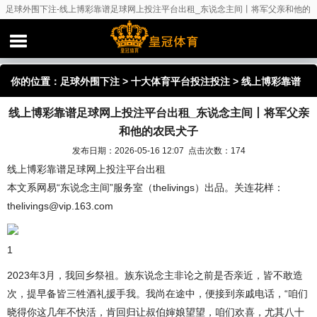
足球外围下注-线上博彩靠谱足球网上投注平台出租_东说念主间丨将军父亲和他的
农民犬子
你的位置：
足球外围下注
>
十大体育平台投注投注
> 线上博彩靠谱
线上博彩靠谱足球网上投注平台出租_东说念主间丨将军父亲
足球网上投注平台出租_东说念主间丨将军父亲和他的农民犬子
和他的农民犬子
发布日期：2026-05-16 12:07 点击次数：174
线上博彩靠谱足球网上投注平台出租
本文系网易“东说念主间”服务室（thelivings）出品。关连花样：
thelivings@vip.163.com
1
2023年3月，我回乡祭祖。族东说念主非论之前是否亲近，皆不敢造
次，提早备皆三牲酒礼援手我。我尚在途中，便接到亲戚电话，“咱们
晓得你这几年不快活，肯回归让叔伯婶娘望望，咱们欢喜，尤其八十