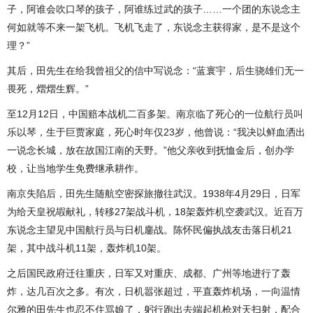
子，阿谁会吹口琴的孩子，阿谁练过武的孩子……一个团的东说念主
何如就等不来一架飞机。飞机飞走了，东说念主获得家，是不是这个
理？”
其后，田先生在给我曾祖父的信中写说念：“蓝寰宇，后生骁雄们无一
畏死，熠熠生辉。”
至12月12日，中国赔本战机二百多架。南京临了死心的一位航行员叫
乐以琴，生于巨贾家庭，死心时年仅23岁，他曾说：“我决以鲜血洒出
一说念长城，放在故国江南的天野。”他父亲收到抚恤金后，创办学
校，让当地学生免费继承耕作。
南京失陷后，田先生随航空密探旅撤往武汉。1938年4月29日，日军
为给天皇祝嘏献礼，转移27架战斗机，18架轰炸机空袭武汉。近百万
东说念主望见中国航行员与日机鏖战。陈怀民偏执战友击落日机21
架，其中战斗机11架，轰炸机10架。
之后国民政府迁往重庆，日军又对重庆、成都、广州等地进行了轰
炸，达几百次之多。有次，日机嚣张超过，平直轰炸机场，一向温情
尔雅的田先生也忍不住骂娘了，躬行跑出去端起机枪对天扫射，配合