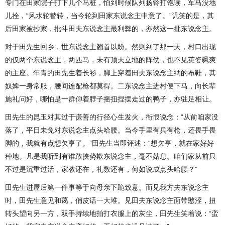
专门在田家院子打下几个马桩，怕到时候队列扬铃打饱读，军马没地
儿拴，“风水轮替转，当今轮到田家东说念主中意了。”讥笑的是，其
后田家被抄家，批斗田夫东说念主最利弊的，亦然这一批东说念主。
对于田先生回乡，世东说念主翘首以盼。然则到了那一天，村口出现
的仅两个东说念主，两匹马，未有顶天立地的阵仗，也不见英姿飒爽
的主座。年青的田先生着长衫，脚上穿着田夫东说念主纳的布鞋，其
奴婢一身常服，腰间连配枪都莫得。二东说念主进村便下马，向长辈
施礼问好，哪怕是一群仰着脖子摇扭捏摆走过的鸭子，亦驻足相让。
田先生的昆玉对其过于谦善的行径心生发火，衔恨说念：“从前咱家没
落了，平日未免对东说念主点头哈腰。当今手里有兵有枪，还畏手畏
脚的，我就有点想欠亨了。”田先生当即评述：“想欠亨，就在家好好
种地。凡是我听到有谁敢挟势欺东说念主，毫不姑息。咱们家从前只
不过是沉重过活，家教还在，礼数还有，何如说成点头哈腰？”
田先生进屋后第一件事等于向母亲下跪致意。而见我方夫东说念主
时，田先生意见和蔼，俏皮话一大堆。见田夫东说念主面带憨涩，扭
转头望向另一方，双手持续地拍打衣服上的灰尘，田先生笑着说：“蛮