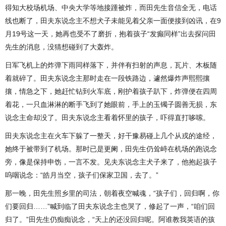
得知大校场机场、中央大学等地接踵被炸，而田先生音信全无，电话
线也断了，田夫东说念主不想犬子未能见着父亲一面便接到凶讯，在9
月19号这一天，她再也受不了磨折，抱着孩子“发癫同样”出去探问田
先生的消息，没猜想碰到了大轰炸。
日军飞机上的炸弹下雨同样落下，并伴有扫射的声息，瓦片、木板随
着就碎了。田夫东说念主那时走在一段铁路边，遽然爆炸声熙熙攘
攘，情急之下，她赶忙钻到火车底，刚护着孩子趴下，炸弹便在四周
着花，一只血淋淋的断手飞到了她眼前，手上的玉镯子圆善无损，东
说念主命却没了。田夫东说念主看着怀里的孩子，吓得直打哆嗦。
田夫东说念主在火车下躲了一整天，好干豫易碰上几个从戎的途经，
她终于被带到了机场。那时已是更阑，田先生仍耸峙在机场的跑说念
旁，像是保持申饬，一言不发。见夫东说念主犬子来了，他抱起孩子
呜咽说念：“皓月当空，孩子们保家卫国，去了。”
那一晚，田先生照乡里的司法，朝着夜空喊魂，“孩子们，回归啊，你
们要回归……”喊到临了田夫东说念主也哭了，修起了一声，“咱们回
归了。”田先生仍痴痴说念，“天上的还没回归呢。阿谁教我英语的孩