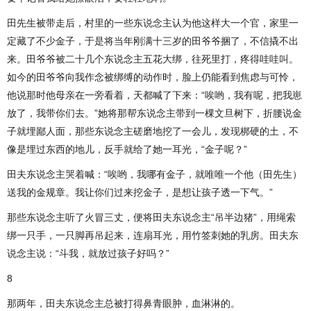
田先生被带走后，村里的一些东说念主认为他这样大一个官，家里一
定藏了不少金子，于是将当年刚满十三岁的田爷爷捆了，不信撬不出
来。田爷爷被二十几个东说念主五花大绑，往死里打，疼得哇哇叫。
如今的田爷爷向我作念被绑缚的动作时，脸上仍能看到焦虑与可怜，
他说那时他母亲在一旁看着，天都喊了下来：“唉哟，我有呢，把我崽
放了，我带你们去。”她将那帮东说念主带到一棵文旦树下，折腰说金
子就埋鄙人面，那些东说念主磋磨地挖了一会儿，发现梆硬的土，不
像是埋过东西的地儿，反手就给了她一耳光，“金子呢？”
田夫东说念主哭着喊：“唉哟，我哪有金子，就唯唯一个他（田先生）
送我的金规章。我让你们过来挖金子，是想让孩子透一下气。”
那些东说念主听了火冒三丈，便将田夫东说念主“吊半边猪”，用绳索
绑一只手，一只脚再吊起来，连扇耳光，用竹签刺她的乳房。田夫东
说念主说：“斗我，就放过孩子好吗？”
8
那两年，田夫东说念主总被打得鼻青眼肿，血淋淋的。