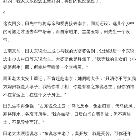
好的，我家夫东说念主蛮好的，再好的也没见过了。”
4
这次回乡，田先生欲将母亲和爱妻接去南京。同期还设计选几个乡中
的可塑之才送去军中培养，而自家胞弟、堂昆玉等，田先生一个没
带。
去南京前，田夫东说念主成心与我的大婆婆告别，让她以后一个东说
念主少去村口等东说念主。大婆婆像是释然了，“我等我的儿女们（小
婆婆所生）回，所幸村里唯唯一个李机灵。”
而田老太太安土重迁，不肯赶赴南京，她嘱咐犬子：“只消你不亏负我
方媳妇就是大孝子。我给你看了相，你是有福之东说念主，但你的福
不在官运上，在这个女子身上。”
田先生不再免强，“古东说念主云：‘鸟飞反乡，兔走归窟，代马依风，
寒将翔水，各哀其所生。'我亦如斯，日后自当自我作故，但不离故
土，不见异物而迁。”
田老太太哽噎说念：“东说念主老了，离开故土就是受苦。可你还年