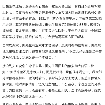
田先生毕业后，深得蒋介石信任，被编入警卫团，其前身为黄埔军校
卫兵队，负责蒋介石的贴身护卫任务，后改编为国民改进犯总司令警
卫团，是直系中的直系。1931年，蒋介石在表里压力下被动第二次晓
示去职，其警卫部队被改编，田先生所属第2师被编为88师，该师为
德械师，装备细腻，田先生任学兵大队队附，半年后入南京中央陆军
军官学校深造，随后任教员，并负责编写军事方面的课本。
自前次离家，田先生有近六年未尝回乡，虽说时有书信寄回，田夫东
说念主视若张含韵，但在其他东说念主看来，“不过几张稳住她当牛作
念马的废纸，到底又是一个李机灵。”
接洽到夫东说念主念书未几，田先生写回归的信多为大口语，比
如：“你从来都不是患难夫妇，而是我相伴一世的佳东说念主。我大部
分时候都在操练，空闲时看书，偶尔与东说念主对谈，但总有停驻来
的时刻。唯对你的倩影，恒久想之如狂，不分昼夜。东说念主间分手
苦，然国度兴一火，苍生有责，要是江山幻灭，全球流寇外乡，好意
思好的情怀亦会随之沦一火。”
其后非凡年代，田夫东说念主遭到批判，她被揪到台上悔罪，造邪派