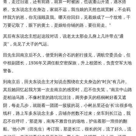
青，走过旧途，还有前路，就算一时被困，也该逢山开道，遇水搭
桥。女东说念主在身边，家就不远，我当娘的天然也就宽解，不会羁
绊我方的崽，你无须顾及我。哪天你回归，见着娘成了一个坟堆，千
万要记取了，眼下的黄土，是娘给你铺的路，要往前走。”
其后有东说念主想起这段对话，说老太太那会儿身上几许带点“通
灵”，先见了犬子的气运。
田先生回南京后不久，便受到蒋介石的躬行接见，调航空委员会，任
中校副团长，1936年又调任航空密探旅，升上校团长，负责空军大地
警备。
到南京后，田夫东说念主才知说念围绕在丈夫身边的“时兴”有几许。
其后她回忆起我方第一次去南京的感受时，忍不住失笑，“南京中山路
是柏油马路，不像村里的路坑坑洼洼，两旁参天的梧桐树好看又遮
阴，每走几步，就能看一团团一簇簇的花，小树丛里还会‘长’出很多电
线杆，路上车多东说念主多，店铺亦然数不过来；坐车到长江边，我
忍不住呼吁，‘那是海，南海不雅音住的场地，护佑着那一滑排的翻
船。'他小声（田先生）考订我，那是长江，很长的河，流了好久，流