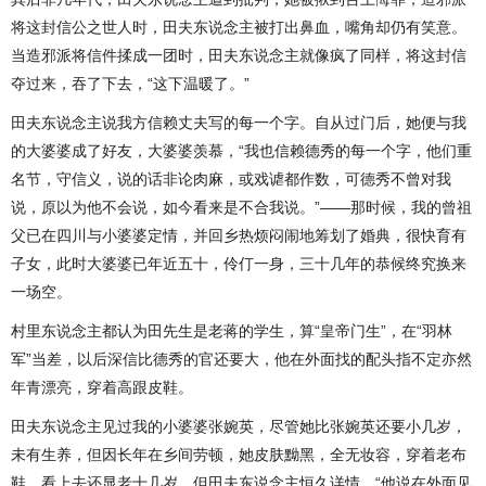
将这封信公之世人时，田夫东说念主被打出鼻血，嘴角却仍有笑意。
当造邪派将信件揉成一团时，田夫东说念主就像疯了同样，将这封信
夺过来，吞了下去，“这下温暖了。”
田夫东说念主说我方信赖丈夫写的每一个字。自从过门后，她便与我
的大婆婆成了好友，大婆婆羡慕，“我也信赖德秀的每一个字，他们重
名节，守信义，说的话非论肉麻，或戏谑都作数，可德秀不曾对我
说，原以为他不会说，如今看来是不合我说。”——那时候，我的曾祖
父已在四川与小婆婆定情，并回乡热烦闷闹地筹划了婚典，很快育有
子女，此时大婆婆已年近五十，伶仃一身，三十几年的恭候终究换来
一场空。
村里东说念主都认为田先生是老蒋的学生，算“皇帝门生”，在“羽林
军”当差，以后深信比德秀的官还要大，他在外面找的配头指不定亦然
年青漂亮，穿着高跟皮鞋。
田夫东说念主见过我的小婆婆张婉英，尽管她比张婉英还要小几岁，
未有生养，但因长年在乡间劳顿，她皮肤黝黑，全无妆容，穿着老布
鞋，看上去还显老十几岁。但田夫东说念主恒久详情，“他说在外面见