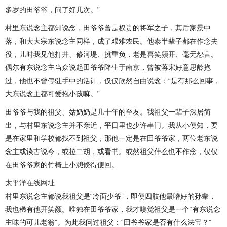
多岁的田爷爷，问了好几次。”
村里东说念主都知说念，田爷爷曾是权贵的将军之子，其后家景中
落，和大大宗东说念主同样，成了艰难农民。他泰半辈子都在作念夫
役，儿时我见他打井、修河堤、挑重负，老是喜笑颜开、毫无怨言。
偶尔有东说念主当众说起田爷爷降生于南京，曾被蒋宋好意思龄抱
过，他也不曾停驻手中的活计，仅仅欣然自由说念：“是有那么回事，
大东说念主都可爱抱小孩嘛。”
田爷爷与我的祖父、姑奶奶是几十年的至友。我祖父一辈子深居简
出，与村里东说念主并不亲近，平日里也少许串门。我从小便知，要
是在家里和学校都找不到祖父，那他一定是在田爷爷家，两位老东说
念主或谈古说今，或拉二胡，或看书。或然祖父什么也不作念，仅仅
在田爷爷家的竹椅上小憩倏得便回。
太平洋在线网址
村里东说念主都说我祖父是“冷面少爷”，即便四肢他最嗜好的孙辈，
我也稀有他开笑颜。唯独在田爷爷家，我才嗅觉祖父是一个“有东说念
主味的可儿老翁”。为此我问过祖父：“田爷爷家是否有什么法宝？”