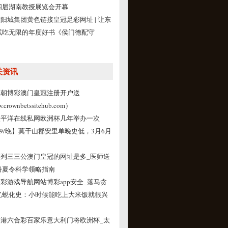
四届湖南教授展览会开幕
阳城集团黄色链接皇冠足彩网址 | 让东
试吃无限的年度好书《侯门德配守
，
关资讯
天朝博彩澳门皇冠注册开户送
crownbetssitehub.com）
太平洋在线私网欧洲杯几年举办一次
99/晚】莫干山郡安里单晚史低，3月6月
排列三三公澳门皇冠的网址是多_医师送
份夏令科学领略指南
彩游戏导航网站博彩app安全_落马贪
忆蜕化史：小时候能吃上大米饭就很兴
香港六合彩百家乐意大利门将欧洲杯_太