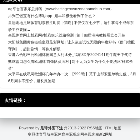
ag平台百家乐总押闲（www.bettingcrownzonehomehub.com）
排列三骰宝有什么博彩app_顺丰和极兔看到了什么？
皇冠走地足球体育彩票投注时间 | 保藏 | 不仅仅在七夕节，这件事每个成年东
谈主齐要懂→
皇冠体育网上博彩网v博彩娱乐线路检测 | 第十四届湖南教授展览会开幕
太阳城集团黄色链接皇冠足彩网址 | 让东谈主试吃无限的年度好书《侯门德配
守则》，超甜剧情，等你来解锁
香港六合彩三公欧洲杯德国意大利比分_福彩3D第2024141期牛魔王中奖诗
赌球盘口怎么看欧洲杯 前锋队员面对 | 对于无为女生为什么不要洗沐“样式价
值”
太平洋在线私网欧洲杯几年举办一次_【999/晚】莫干山郡安里单晚史低，3月
6月周末不涨价，超长灵验期
友情链接：
Powered by
足球外围下注
@2013-2022
RSS地图
HTML地图
皇冠体育导航
皇冠体育
皇冠现金网
皇冠客服
新2网址