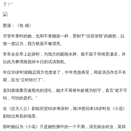
了！”
图源：《色·戒》
尽管年青时的她，也和不青娥孩一样，受制于“仪容张惶”的困扰，以
致一度以为，我方根底不够漂亮。
常常会在早上起床时，为我方的眼睛水肿、脸不面子等情景凄凉，并
以此为事理推脱掉今日的试演契机。
年仅30岁时就顾忌我方也曾老了，中年危急将至，局促演员作念不长
期，应当“立时转行了”。
直到真慎重历逾期光的浸礼，她才不再将年龄视为职守，直言“老不可
怕，可怕的是朽。”
在《忠犬八公》剧组庆贺60岁寿辰时，陈冲曾回来18岁时在《小花》
剧组过寿辰的场景。
那时她以为《小花》只是她性掷中的一个不测，演完就会转业，莫得