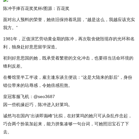
陈冲手捧百花奖奖杯/图源：百花奖
面对出人预料的荣誉，她依旧保持着巩固，“越是这么，我越应该充实
我方。”
1981年，正值演艺劳动黄金期的陈冲，再次取舍烧毁现存的光环和名
利，独身赴好意思留学深造。
初到好意思国的她，既承受着繁密的文化冲击，也要得当活命环境的
锋利反差。
在餐馆里半工半读，雇主逢东谈主便说：“这是大陆来的影后”，身份
错位带来的玷辱感，令她倍感煎熬。
皇冠客服飞机：@seo3687
因一些机缘赶巧，陈冲进入好莱坞。
诚然与在国内“出谈即巅峰”比拟，在好莱坞的她只可从杂乱作念起，
巧合两个扮装加起来，能力拼集凑够一句台词，可她照旧宝石了下
去。