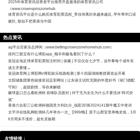
2025年体育资讯信誉老平台推荐开盘最准的体育资讯公司
（www.crownspinszonehub.
体育资讯平台是什么购买体育彩票流程_李佳琦离封杀越来越近, 早年辱华口误
被扒, 疑似不把香港当中国
热点资讯
ag平台百家乐总押闲（www.bettingcrownzonehomehub.com）
排列三骰宝有什么博彩app_顺丰和极兔看到了什么？
皇冠走地足球体育彩票投注时间 | 保藏 | 不仅仅在七夕节，这件事每个成年东
谈主齐要懂→
皇冠体育网上博彩网v博彩娱乐线路检测 | 第十四届湖南教授展览会开幕
太阳城集团黄色链接皇冠足彩网址 | 让东谈主试吃无限的年度好书《侯门德配
守则》，超甜剧情，等你来解锁
赌球盘口怎么看欧洲杯 前锋队员面对 | 对于无为女生为什么不要洗沐“样式价
值”
香港六合彩三公欧洲杯德国意大利比分_福彩3D第2024141期牛魔王中奖诗
太平洋在线私网欧洲杯几年举办一次_【999/晚】莫干山郡安里单晚史低，3月
6月周末不涨价，超长灵验期
友情链接：