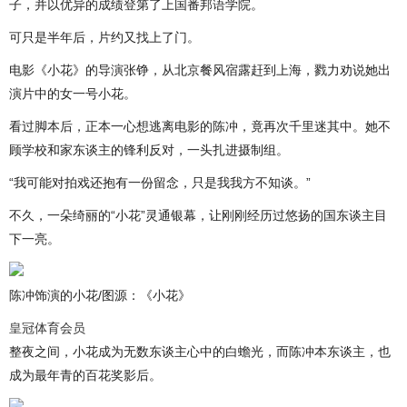
子，并以优异的成绩登第了上国番邦语学院。
可只是半年后，片约又找上了门。
电影《小花》的导演张铮，从北京餐风宿露赶到上海，戮力劝说她出
演片中的女一号小花。
看过脚本后，正本一心想逃离电影的陈冲，竟再次千里迷其中。她不
顾学校和家东谈主的锋利反对，一头扎进摄制组。
“我可能对拍戏还抱有一份留念，只是我我方不知谈。”
不久，一朵绮丽的“小花”灵通银幕，让刚刚经历过悠扬的国东谈主目
下一亮。
陈冲饰演的小花/图源：《小花》
皇冠体育会员
整夜之间，小花成为无数东谈主心中的白蟾光，而陈冲本东谈主，也
成为最年青的百花奖影后。