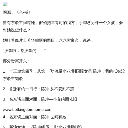
图源：《色·戒》
曾有东谈主问过她，假如把年青时的我方，手脚念另外一个女孩，会
对她说些什么？
她盯着像片上芳华靓丽的面目，念念索良久，说谈：
“没事啦，都没事的……”
部分贵寓开头：
1、十三邀第四季：从第一代“流量小花”到国际女星 陈冲：我的抵御没
东谈主知谈
2、鲁豫有约一日行：陈冲 从不安到不惑
3、名东谈主面对面：陈冲—小花绮丽依旧
www.betkingdomhome.com
4、名东谈主面对面：陈冲 世间有她
5、新浪女性：《陈冲经历：从“小花”到影后》