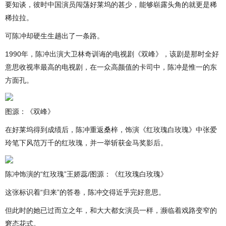
要知谈，彼时中国演员闯荡好莱坞的甚少，能够崭露头角的就更是稀
稀拉拉。
可陈冲却硬生生趟出了一条路。
1990年，陈冲出演大卫林奇训诲的电视剧《双峰》，该剧是那时全好
意思收视率最高的电视剧，在一众高颜值的卡司中，陈冲是惟一的东
方面孔。
图源：《双峰》
在好莱坞得到成绩后，陈冲重返桑梓，饰演《红玫瑰白玫瑰》中张爱
玲笔下风范万千的红玫瑰，并一举斩获金马奖影后。
陈冲饰演的“红玫瑰”王娇蕊/图源：《红玫瑰白玫瑰》
这张标识着“归来”的答卷，陈冲交得近乎完好意思。
但此时的她已过而立之年，和大大都女演员一样，濒临着戏路变窄的
窘态花式。