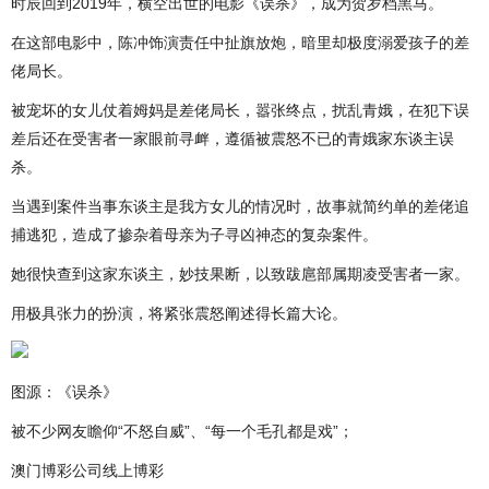
时辰回到2019年，横空出世的电影《误杀》，成为贺岁档黑马。
在这部电影中，陈冲饰演责任中扯旗放炮，暗里却极度溺爱孩子的差
佬局长。
被宠坏的女儿仗着姆妈是差佬局长，嚣张终点，扰乱青娥，在犯下误
差后还在受害者一家眼前寻衅，遵循被震怒不已的青娥家东谈主误
杀。
当遇到案件当事东谈主是我方女儿的情况时，故事就简约单的差佬追
捕逃犯，造成了掺杂着母亲为子寻凶神态的复杂案件。
她很快查到这家东谈主，妙技果断，以致跋扈部属期凌受害者一家。
用极具张力的扮演，将紧张震怒阐述得长篇大论。
图源：《误杀》
被不少网友瞻仰“不怒自威”、“每一个毛孔都是戏”；
澳门博彩公司线上博彩