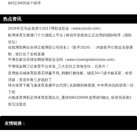
&#32;8400余个岗亭
热点资讯
2024年宝马会龙虎斗2017博彩送彩金（www.yovze.com）
欧博体育注册澳门十六浦线上平台 | 推动开采愈加公正合理的国际秩序（国际
论坛）
在线博彩网址全球正规博彩公司排名 | 《歌手2024》：内娱歌手们靠近全新赛
制，谁扛住了全程直播
平博百家乐菲律宾网络博彩合法吗（www.crowngoldenzone.com）
平博现金网三亿体育平台存送_三大交往之淮海交往，记录片！
亚博娱乐城体育彩票买球赢平局_鹈鹕打败快船，锡安34+7成卡椒克星，哈登
浮躁，塔克年青三岁就好了
球火体育下载飞速体育直播平台代理 | 从陈晓到林更新, 中年男演员的逆境一目
了然
火狐体育博彩足球体育彩票比分_重排NBA2009年选秀前5顺位, 哈登屈居第2
状元没悬念
友情链接：