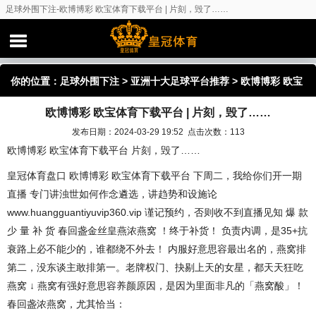
足球外围下注-欧博博彩 欧宝体育下载平台 | 片刻，毁了……
你的位置：
足球外围下注
>
亚洲十大足球平台推荐
> 欧博博彩 欧宝
欧博博彩 欧宝体育下载平台 | 片刻，毁了……
体育下载平台 | 片刻，毁了……
发布日期：2024-03-29 19:52 点击次数：113
欧博博彩 欧宝体育下载平台 片刻，毁了……
皇冠体育盘口 欧博博彩 欧宝体育下载平台 下周二，我给你们开一期
直播 专门讲浊世如何作念遴选，讲趋势和设施论
www.huangguantiyuvip360.vip 谨记预约，否则收不到直播见知 爆 款
少 量 补 货 春回盏金丝皇燕浓燕窝 ！终于补货！ 负责内调，是35+抗
衰路上必不能少的，谁都绕不外去！ 内服好意思容最出名的，燕窝排
第二，没东谈主敢排第一。老牌权门、抉剔上天的女星，都天天狂吃
燕窝 ↓ 燕窝有强好意思容养颜原因，是因为里面非凡的「燕窝酸」！
春回盏浓燕窝，尤其恰当：