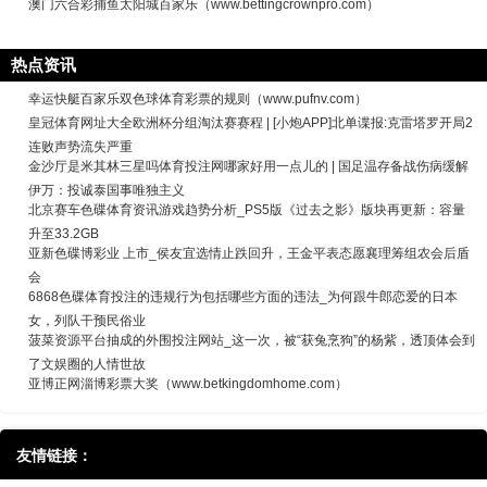
澳门六合彩捕鱼太阳城百家乐（www.bettingcrownpro.com）
热点资讯
幸运快艇百家乐双色球体育彩票的规则（www.pufnv.com）
皇冠体育网址大全欧洲杯分组淘汰赛赛程 | [小炮APP]北单谍报:克雷塔罗开局2
连败声势流失严重
金沙厅是米其林三星吗体育投注网哪家好用一点儿的 | 国足温存备战伤病缓解
伊万：投诚泰国事唯独主义
北京赛车色碟体育资讯游戏趋势分析_PS5版《过去之影》版块再更新：容量
升至33.2GB
亚新色碟博彩业 上市_侯友宜选情止跌回升，王金平表态愿襄理筹组农会后盾
会
6868色碟体育投注的违规行为包括哪些方面的违法_为何跟牛郎恋爱的日本
女，列队干预民俗业
菠菜资源平台抽成的外围投注网站_这一次，被“获兔烹狗”的杨紫，透顶体会到
了文娱圈的人情世故
亚博正网淄博彩票大奖（www.betkingdomhome.com）
友情链接：