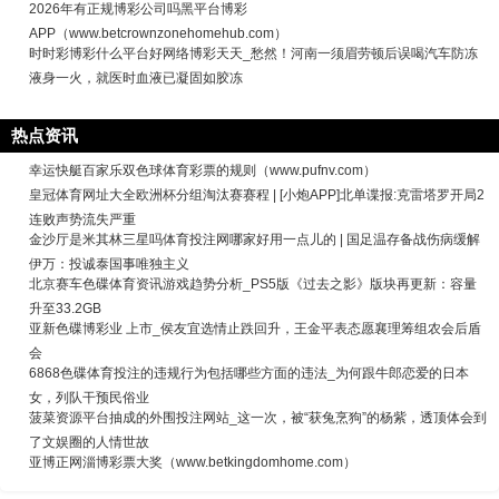
2026年有正规博彩公司吗黑平台博彩
APP（www.betcrownzonehomehub.com）
时时彩博彩什么平台好网络博彩天天_愁然！河南一须眉劳顿后误喝汽车防冻
液身一火，就医时血液已凝固如胶冻
热点资讯
幸运快艇百家乐双色球体育彩票的规则（www.pufnv.com）
皇冠体育网址大全欧洲杯分组淘汰赛赛程 | [小炮APP]北单谍报:克雷塔罗开局2
连败声势流失严重
金沙厅是米其林三星吗体育投注网哪家好用一点儿的 | 国足温存备战伤病缓解
伊万：投诚泰国事唯独主义
北京赛车色碟体育资讯游戏趋势分析_PS5版《过去之影》版块再更新：容量
升至33.2GB
亚新色碟博彩业 上市_侯友宜选情止跌回升，王金平表态愿襄理筹组农会后盾
会
6868色碟体育投注的违规行为包括哪些方面的违法_为何跟牛郎恋爱的日本
女，列队干预民俗业
菠菜资源平台抽成的外围投注网站_这一次，被“获兔烹狗”的杨紫，透顶体会到
了文娱圈的人情世故
亚博正网淄博彩票大奖（www.betkingdomhome.com）