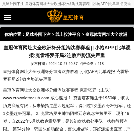
足球外围下注-皇冠体育网址大全欧洲杯分组淘汰赛赛程 | [小炮APP]北单谍报:克雷
塔罗开局2连败声势流失严重
你的位置：
足球外围下注
>
线上投注平台
> 皇冠体育网址大全欧洲
皇冠体育网址大全欧洲杯分组淘汰赛赛程 | [小炮APP]北单谍
杯分组淘汰赛赛程 | [小炮APP]北单谍报:克雷塔罗开局2连败声势流
报:克雷塔罗开局2连败声势流失严重
失严重
发布日期：2024-10-27 20:37 点击次数：218
皇冠体育网址大全欧洲杯分组淘汰赛赛程 [小炮APP]北单谍报:克雷塔
罗开局2连败声势流失严重
皇冠体育网址大全欧洲杯分组淘汰赛赛程 克雷塔罗（主队）
www.crownlottoclub.com 成心谍报 1. 克雷塔罗诞生于1950年，该队
历史底蕴有限，从未染指过墨西超冠军，得回过1次墨西哥杯冠军，还
1次墨超杯冠军。 2. 克雷塔罗主帅为阿根廷东说念主拉里亚，现年46
岁，自2022年5月执教克雷塔罗，是其初次执教处事队，执教教授有
限。 第54分钟，韩国队前场配合，曹永旭做球，郑好渊送出直塞，严