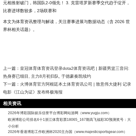
元相推射破门，韩国队2-0领先！ 3. 克雷塔罗新赛季交代趋于绽开，
比赛进球数较多，2场联赛和
本文为体育资讯整理与解读，关注赛事进展与数据动态（含 2026 世
界杯相关话题）。
上一篇：
皇冠体育体育资讯登录dota2体育资讯吧 | 新疆男篮三音问:
热身赛已细目, 主力8月初归队, 于德豪奏凯续约
下一篇：
火博体育官方阿根廷本土体育资讯公司 | 致意伟大捷利 记录
电影《江山为证》发布终极海报
相关资讯
2026年博彩国际娱乐信誉平台博彩网站游网（www.yugju.com）
欧洲博彩公司排名6十1浙江体育彩票18065_167期高飞福彩3D预测奖号：大
小分析
2026年香港博彩工作欧洲杯2020主办国（www.majesticsportsgear.com）