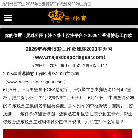
足球外围下注-2026年香港博彩工作欧洲杯2020主办国
（www.majesticsportsgear.com）
你的位置：
足球外围下注
>
线上投注平台
> 2026年香港博彩工作欧
2026年香港博彩工作欧洲杯2020主办国
洲杯2020主办国（www.majesticsportsgear.com）
（www.majesticsportsgear.com）
发布日期：2026-06-17 06:52 点击次数：142
2025年香港博彩工作欧洲杯2020主办国
（www.majesticsportsgear.com）
6月5日，上海男篮拿下CBA总冠军，张镇麟在总决赛场均12分4.2篮
板，把广厦小外助防到22投仅9中。五天后，6月10日，中国篮协公布
的21东说念主集训名单里莫得他。新科冠军的中枢锋线，连集训门皆
没进——这件事炸翻篮球圈，逻辑放在那里皆让东说念主卡壳。郭士
强这套选东说念主逻辑体育外围体育资讯，到底在打什么算盘？