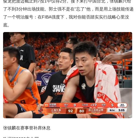
俊龙把渡边截止到7投1中仅得2分。接下来打中国台北，张镇麟只给
了不到3分钟出场技能。郭士强不是在“忘了”他，而是用上场技能传递
了一个明治服号：在FIBA强度下，我对你能否踏实实行战略心里没
底。
张镇麟在赛事替补席休息