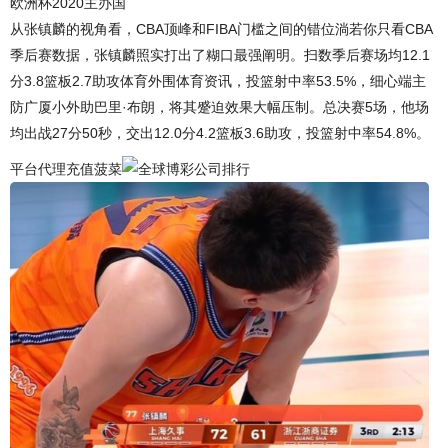
欧洲杯2020主办国
从张镇麟的视角看，CBA顶峰和FIBA门槛之间的错位淌若你只看CBA
季后赛数据，张镇麟照实打出了糊口最强阐明。扫数季后赛场均12.1
分3.8篮板2.7助攻体育外围体育资讯，投篮射中率53.5%，细心端主
防广厦小外助巴里·布朗，将其蹙迫效果大幅压制。总决赛5场，他场
均出战27分50秒，交出12.0分4.2篮板3.6助攻，投篮射中率54.8%。
平台代理充值菠菜