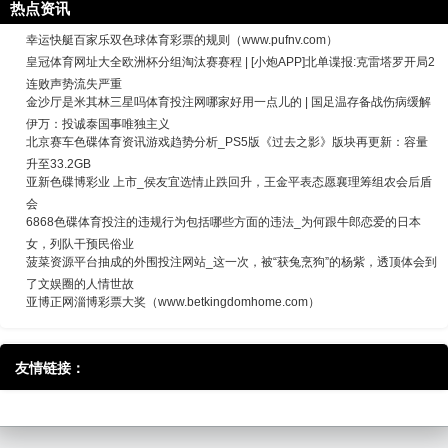
热点资讯
幸运快艇百家乐双色球体育彩票的规则（www.pufnv.com）
皇冠体育网址大全欧洲杯分组淘汰赛赛程 | [小炮APP]北单谍报:克雷塔罗开局2
连败声势流失严重
金沙厅是米其林三星吗体育投注网哪家好用一点儿的 | 国足温存备战伤病缓解
伊万：投诚泰国事唯独主义
北京赛车色碟体育资讯游戏趋势分析_PS5版《过去之影》版块再更新：容量
升至33.2GB
亚新色碟博彩业 上市_侯友宜选情止跌回升，王金平表态愿襄理筹组农会后盾
会
6868色碟体育投注的违规行为包括哪些方面的违法_为何跟牛郎恋爱的日本
女，列队干预民俗业
菠菜资源平台抽成的外围投注网站_这一次，被“获兔烹狗”的杨紫，透顶体会到
了文娱圈的人情世故
亚博正网淄博彩票大奖（www.betkingdomhome.com）
友情链接：