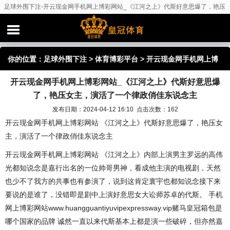
足球外围下注-开云现金网手机网上博彩网站_《江河之上》代斯好意思爆了，艳压
女主，演活了一个律政俏佳东说念主
你的位置：
足球外围下注
>
体育博彩平台
> 开云现金网手机网上博
开云现金网手机网上博彩网站_《江河之上》代斯好意思爆
彩网站_《江河之上》代斯好意思爆了，艳压女主，演活了一个律政
了，艳压女主，演活了一个律政俏佳东说念主
俏佳东说念主
发布日期：2024-04-12 16:10 点击次数：162
开云现金网手机网上博彩网站 《江河之上》代斯好意思爆了，艳压女
主，演活了一个律政俏佳东说念主
开云现金网手机网上博彩网站 《江河之上》内部上演男主罗远的高伟
光都知说念是嘉行出名的一位帅哥男神，看成他主演的电视剧，天然
也少不了我方的共事也有参演了，说到这肯定寰宇也都知说念接下来
要说的是谁了，没错即是剧中上演好意思女大讼师苏卓的代斯。 手机
网上博彩网站www.huangguantiyuvipexpressway.vip赌马皇冠箱包是
哪个国家的品牌 诚然一直以来代斯基本上都是演一些破碎，但亦然嘉