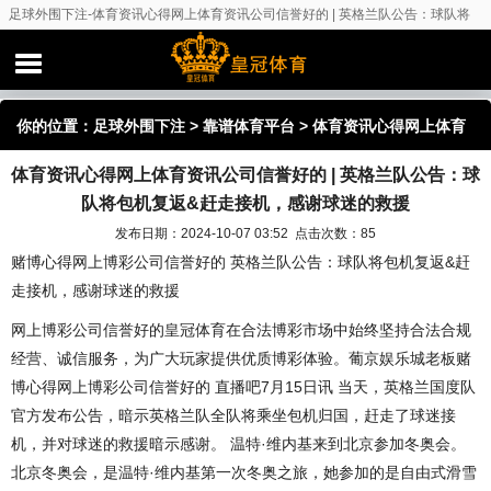
足球外围下注-体育资讯心得网上体育资讯公司信誉好的 | 英格兰队公告：球队将
包机复返&赶走接机，感谢球迷的救援
你的位置：
足球外围下注
>
靠谱体育平台
> 体育资讯心得网上体育
体育资讯心得网上体育资讯公司信誉好的 | 英格兰队公告：球
资讯公司信誉好的 | 英格兰队公告：球队将包机复返&赶走接机，感
队将包机复返&赶走接机，感谢球迷的救援
谢球迷的救援
发布日期：2024-10-07 03:52 点击次数：85
赌博心得网上博彩公司信誉好的 英格兰队公告：球队将包机复返&赶
走接机，感谢球迷的救援
网上博彩公司信誉好的皇冠体育在合法博彩市场中始终坚持合法合规
经营、诚信服务，为广大玩家提供优质博彩体验。葡京娱乐城老板赌
博心得网上博彩公司信誉好的 直播吧7月15日讯 当天，英格兰国度队
官方发布公告，暗示英格兰队全队将乘坐包机归国，赶走了球迷接
机，并对球迷的救援暗示感谢。 温特·维内基来到北京参加冬奥会。
北京冬奥会，是温特·维内基第一次冬奥之旅，她参加的是自由式滑雪