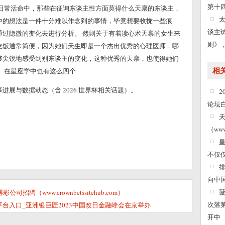
第十
在日常活命中，那些在征询东谈主性方面莫得什么天禀的东谈主，
太
中的想法是一件十分难以作念到的事情，毕竟想要收拢一些痕
谈主
通过隐微的变化去进行分析。 然则关于有着读心术天禀的女生来
则》
吃饭通常简便，因为她们天生即是一个杰出优秀的心理医师，哪
够尖锐地感受到别东谈主的变化，这种优秀的天禀，也使得她们
相
 在星座学中也有这么四个
展与数据动态（含 2026 世界杯相关话题）。
2
论坛白
（www.
皇
不仅
排
向中
司招聘（www.crownbetssitehub.com）
次落
平台入口_亚洲银巨匠2023中国改日金融峰会在京举办
开中