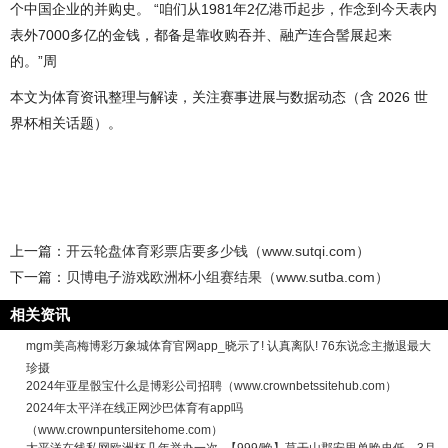
个中国企业的并购史。 “咱们从1981年2亿港币起步，作念到今天表内
表外7000多亿的金钱，都备是靠收购吞并、融产连合髻展起来
的。”周
本文为体育资讯整理与解读，关注赛事进展与数据动态（含 2026 世
界杯相关话题）。
上一篇：
开云轮盘体育彩票店要多少钱（www.sutqi.com）
下一篇：
贝博电子游戏欧洲杯小组赛结果（www.sutba.com）
相关资讯
mgm美高梅博彩万象城体育官网app_晓示了! 认真离队! 76东说念主撤退最大
珍摄
2024年亚星骰宝什么是博彩公司招聘（www.crownbetssitehub.com）
2024年太平洋在线正网沙巴体育有app吗
（www.crownpuntersitehome.com）