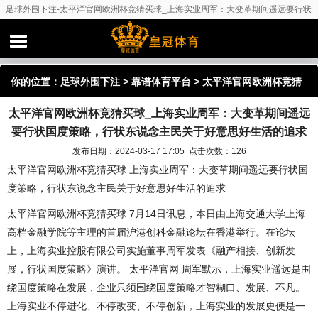
足球外围下注-太平洋官网欧洲杯竞猜买球_上海实业周军：大变革期间遥远要行状
国度策略，行状东说念主民关于好意思好生活的追求
你的位置：
足球外围下注
>
靠谱体育平台
> 太平洋官网欧洲杯竞猜
太平洋官网欧洲杯竞猜买球_上海实业周军：大变革期间遥远
买球_上海实业周军：大变革期间遥远要行状国度策略，行状东说念
要行状国度策略，行状东说念主民关于好意思好生活的追求
主民关于好意思好生活的追求
发布日期：2024-03-17 17:05 点击次数：126
太平洋官网欧洲杯竞猜买球 上海实业周军：大变革期间遥远要行状国
度策略，行状东说念主民关于好意思好生活的追求
太平洋官网欧洲杯竞猜买球 7月14日讯息，本日由上海交通大学上海
高档金融学院等主理的首届沪港创科金融论坛在香港举行。在论坛
上，上海实业控股有限公司实施董事周军发表《融产相接、创新发
展，行状国度策略》演讲。 太平洋官网 周军默示，上海实业遥远是围
绕国度策略在发展，企业只须围绕国度策略才智糊口、发展、不凡。
上海实业不停进化、不停改变、不停创新，上海实业的发展史便是一