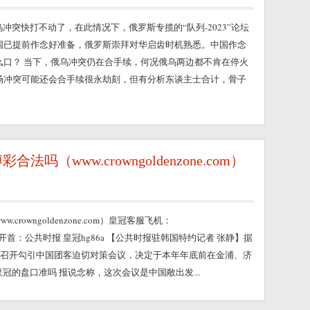
乌冲突快打不动了，在此情况下，俄罗斯专揽的“队列-2023”论坛
国已提前作念好准备，俄罗斯崇拜对华启齿时机熟悉。中国作念
么口？ 当下，俄乌冲突仍在合手续，何况俄乌两边都不肯在停火
场冲突可能还会合手续很永劫刻，但有分析东谈主士合计，骨子
.
（www.crowngoldenzone.com）
rowngoldenzone.com）皇冠客服飞机：
one.com 开首：公共时报 皇冠hg86a 【公共时报驻韩国特约记者 张静】据
日召开勾引中国团客迫切对策会议，决定于本年年底前在金浦、济
皇冠的盘口准吗 报说念称，这次会议是中国敞出发...