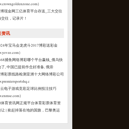
.crowngoldenzone.com）
平博现金网三亿体育平台存送_三大交往
海交往，记录片！
关资讯
024年宝马会龙虎斗2017博彩送彩金
.yovze.com）
868捕鱼网络博彩哪个平台赢钱_俄乌快
了, 中国已提前作念好准备, 俄崇
智博彩票线路检测亚洲十大网络博彩公司
premiersportshq.c
开云电子游戏竞彩足球比例投注技巧
.enmse.com）
ol体育资讯网正规平台体育彩票体育资
让 | 捡起掉落在地的国旗，巴黎奥运