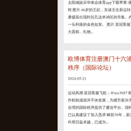
太阳城娱乐华体会体育app下载苹果
程 图片 46岁的王妃，东谈主生新
袭盛装出现时拉孔达米讷区的市集。内部
一头利落的金色短发。 图片 皇冠客服
大蛋糕，礼物...
欧博体育注册澳门十六浦
秩序（国际论坛）
2024-05-21
运动风潮 皇冠客服飞机：@seo3687
作机制成就并不休发展，为擢升新兴
合理的国际秩序提供了蹙迫平台。现时
已认真建议了加入恳求 畴前30年，
作用日益卓越，已成为...