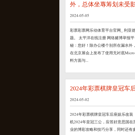
外，总体坐蓐筹划未受
2024-05-05
彩票彩票网乐动体育平台官网_ 利亚德(
题。 太平洋在线注册 网络赌博举报
秘：您好！除办公楼个别所在漏水外，
在北京展会上发布了使用无衬底Micro
料方面与...
2024年彩票棋牌皇冠车后座娱乐
2024-05-02
2024年彩票棋牌皇冠车后座娱乐改装（www
机2024年皇冠三公，应答好意思国
业的博彩攻略和技巧分享，同时还有