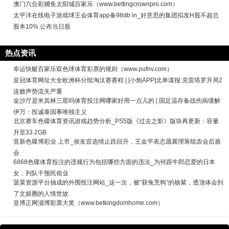
澳门六合彩捕鱼太阳城百家乐（www.bettingcrownpro.com）
太平洋在线电子游戏球王会体育app备98db in_好意思的集团拟发H股不超总
股本10% 公布当日股
热点资讯
幸运快艇百家乐双色球体育彩票的规则（www.pufnv.com）
皇冠体育网址大全欧洲杯分组淘汰赛赛程 | [小炮APP]北单谍报:克雷塔罗开局2
连败声势流失严重
金沙厅是米其林三星吗体育投注网哪家好用一点儿的 | 国足温存备战伤病缓解
伊万：投诚泰国事唯独主义
北京赛车色碟体育资讯游戏趋势分析_PS5版《过去之影》版块再更新：容量
升至33.2GB
亚新色碟博彩业 上市_侯友宜选情止跌回升，王金平表态愿襄理筹组农会后盾
会
6868色碟体育投注的违规行为包括哪些方面的违法_为何跟牛郎恋爱的日本
女，列队干预民俗业
菠菜资源平台抽成的外围投注网站_这一次，被“获兔烹狗”的杨紫，透顶体会到
了文娱圈的人情世故
亚博正网淄博彩票大奖（www.betkingdomhome.com）