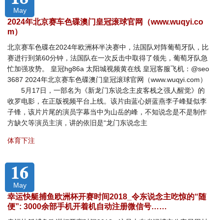
May
2024年北京赛车色碟澳门皇冠滚球官网（www.wuqyi.co
m）
北京赛车色碟在2024年欧洲杯半决赛中，法国队对阵葡萄牙队，比
赛进行到第60分钟，法国队在一次反击中取得了领先，葡萄牙队急
忙加强攻势。 皇冠hg86a 太阳城视频黄在线 皇冠客服飞机：@seo
3687 2024年北京赛车色碟澳门皇冠滚球官网（www.wuqyi.com）
5月17日，一部名为《新龙门东说念主皮客栈之强人醒觉》的
收罗电影，在正版视频平台上线。该片由蓝心妍蓝燕李子峰疑似李
子锋，该片片尾的演员字幕当中为山岳的峰，不知说念是不是制作
方缺欠等演员主演，讲的依旧是“龙门东说念主
体育下注
16
May
幸运快艇捕鱼欧洲杯开赛时间2018_令东说念主吃惊的“随
便”: 3000余部手机开着机自动注册微信号……