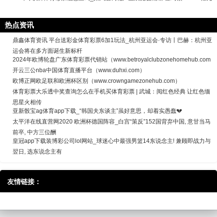
热点资讯
鼎鑫体育资讯 平台送彩金体育彩票6加1玩法_杭州亚运会·专访丨巴赫：杭州亚
运会将在多方面诞生新标杆
2024年欧博轮盘广东体育彩票代销站（www.betroyalclubzonehomehub.com
开云三公nba中国体育直播平台（www.duhxi.com）
欧博正网欧足联和欧洲杯区别（www.crowngamezonehub.com）
体育彩票大乐透中奖查询怎么在手机买体育彩票 | 武城：阅红色经典 让红色缅
思星火相传
亚新骰宝ag体育app下载_“韩国夫东谈主”虽好意思，却着实愚蠢💔
太平洋在线直营网2020 欧洲杯德国阵容_白宫“策反”152国背弃中国, 意甘当马
前卒, 中方三位酬
皇冠app下载装博彩公司lol网站_球迷心中最强男篮14东说念主! 兼顾即战力与
翌日, 选东说念主有
友情链接：