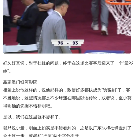
好久好真切，对于杜锋的问题，终于在这场比赛事后迎来了一个“最岑
岭”。
赢家澳门银河影院
相聚上说他这样的，说他那样的，致使好多都快成为“诱骗剧”了，客
不雅地说，这些情况都是不少球迷在哪里以谣传讹，或者说，至少莫
得明确的凭据不错标明吧。
是以，我们在这里就不掺和了。
就只说少量，明面上如实是不错看到的，之是以广东队和杜锋走到了
今天这一步，或者和“严厉”两个字分不开。