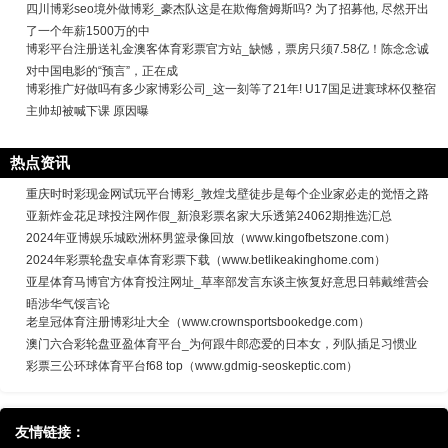
四川博彩seo境外做博彩_豪杰队这是在欺侮詹姆斯吗? 为了招募他, 尽然开出
了一个年薪1500万的中
博彩平台注册送礼金澳客体育彩票官方站_缺憾，票房只须7.58亿！陈念念诚
对中国电影的“预言”，正在成
博彩推广好做吗有多少家博彩公司_这一刻等了21年! U17国足进寰球杯仅整宿
主帅却被喊下课 原因曝
热点资讯
重庆时时彩现金网试玩平台博彩_敦煌戈壁徒步是每个企业家必走的觉悟之路
亚新炸金花足球投注网作假_新浪彩票名家大乐透第24062期推选汇总
2024年亚博娱乐城欧洲杯男篮录像回放（www.kingofbetszone.com）
2024年彩票轮盘安卓体育彩票下载（www.betlikeakinghome.com）
亚星体育马博官方体育投注网址_草率部发言东谈主恢复好意思日韩戴维营会
晤涉华气馁言论
老皇冠体育注册博彩址大全（www.crownsportsbookedge.com）
澳门六合彩轮盘亚盈体育平台_为何跟牛郎恋爱的日本女，列队插足习惯业
彩票三公环球体育平台f68 top（www.gdmig-seoskeptic.com）
友情链接：