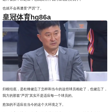
也就不会再遭受“严厉”了。
皇冠体育hg86a
归根结底，是杜锋健忘了怎样和当今的这些球员相处了，也健忘了，
我方的那套“严厉”其实不是适应每一个球员的。
愈加的不适应在当今的这个大环境之下。