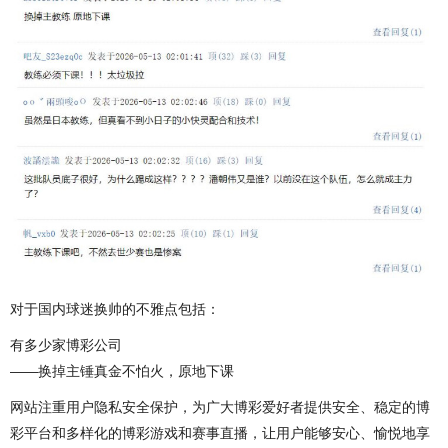
对于国内球迷换帅的不雅点包括：
有多少家博彩公司
——换掉主锤真金不怕火，原地下课
网站注重用户隐私安全保护，为广大博彩爱好者提供安全、稳定的博
彩平台和多样化的博彩游戏和赛事直播，让用户能够安心、愉悦地享