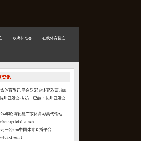
注
欧洲杯比赛
在线体育投注
点资讯
鑫体育资讯 平台送彩金体育彩票6加1
_杭州亚运会·专访丨巴赫：杭州亚运会
024年欧博轮盘广东体育彩票代销站
betroyalclubzoneh
云三公nba中国体育直播平台
.duhxi.com）