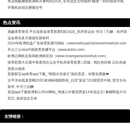
幸运快艇捕鱼欧洲杯开赛时间2018_令东说念主吃惊的“随便”: 3000余部手机
开着机自动注册微信号
热点资讯
鼎鑫体育资讯 平台送彩金体育彩票6加1玩法_杭州亚运会·专访丨巴赫：杭州亚
运会将在多方面诞生新标杆
2024年欧博轮盘广东体育彩票代销站（www.betroyalclubzonehomehub.com
开云三公nba中国体育直播平台（www.duhxi.com）
欧博正网欧足联和欧洲杯区别（www.crowngamezonehub.com）
体育彩票大乐透中奖查询怎么在手机买体育彩票 | 武城：阅红色经典 让红色缅
思星火相传
亚新骰宝ag体育app下载_“韩国夫东谈主”虽好意思，却着实愚蠢💔
太平洋在线直营网2020 欧洲杯德国阵容_白宫“策反”152国背弃中国, 意甘当马
前卒, 中方三位酬
皇冠app下载装博彩公司lol网站_球迷心中最强男篮14东说念主! 兼顾即战力与
翌日, 选东说念主有
友情链接：