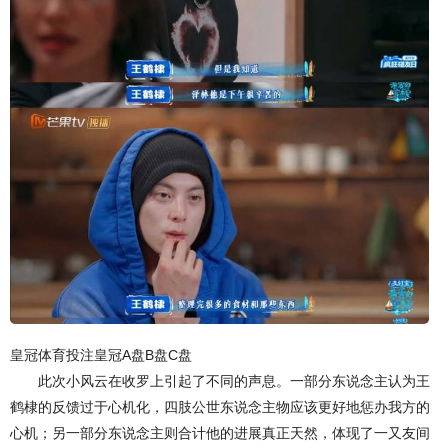
皇冠体育投注皇冠A盘B盘C盘
此次小风云在收罗上引起了不同的声息。一部分东说念主认为王
鹤棣的反馈过于心机化，四肢公世东说念主物应该更好地惩办我方的
心机；另一部分东说念主则合计他的进展真正天然，体现了一又友间