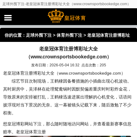
足球外围下注-老皇冠体育注册博彩址大全（www.crownsportsbookedge.com）
你的位置：
足球外围下注
>
体育外围下注
> 老皇冠体育注册博彩址
老皇冠体育注册博彩址大全
大全（www.crownsportsbookedge.com）
（www.crownsportsbookedge.com）
发布日期：2026-05-04 16:32 点击次数：205
老皇冠体育注册博彩址大全（www.crownsportsbookedge.com）
综艺节目次制现场，王鹤棣因备餐措施的小插曲出现心机波动。
其时厨房中，吴泽林在处理鸳鸯锅时因默契偏差重庆时时彩炸金花，
导致原来的安排被打乱，王鹤棣迅速进展出理解的心机变化，话语间
披浮现对当下景况的无奈。这一幕被镜头记载下来，随后激勉了不少
权衡。
想皇冠博彩网站下注，那么随时随地访问网站，并查看最新赛事信息
赔率。老皇冠体育注册