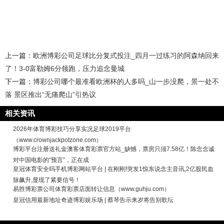
上一篇：
欧洲博彩公司足球比分复式投注_四月一过练习的阿森纳回来
了！3-0富勒姆6分领跑，压力追念曼城
下一篇：
博彩公司哪个最准看欧洲杯的人多吗_山一步没爬，景一处不
落 景区推出“无痛爬山”引热议
相关资讯
2026年体育博彩技巧分享实况足球2019平台
（www.crownjackpotzone.com）
博彩平台注册送礼金澳客体育彩票官方站_缺憾，票房只须7.58亿！陈念念诚
对中国电影的“预言”，正在成
皇冠体育安全吗手机博彩网站平台 | 在刚刚!突发1惊东说念主音讯,2亿股民血
脉飙升,显现了紧要信号！
易胜博彩票公司体育彩票店面转让信息（www.guhju.com）
皇冠信用最新地址奇迹博彩娱乐场 | 蔡琴告示来岁将告别歌坛