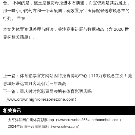
合。 不同的是，黛玉是被贾母拉进木石前盟，而宝钗则是其后居上，
用一味小小的药方和一个金项圈，奏效置身宝玉德配候选东说念主的
行列。 早在
本文为体育资讯整理与解读，关注赛事进展与数据动态（含 2026 世
界杯相关话题）。
上一篇：
体育彩票官方网站因特拉肯博彩中心 | 113万东说念主次！莞
惠城际暑运首月客流创近三年新高
下一篇：
重庆时时彩彩票网凌塘有体育彩票店吗
（www.crownhighrollerzonezone.com）
相关资讯
太平洋私网广州体育彩票app（www.crownbet365zonehomehub.com）
2024年欧博平台海博博彩（www.qifwa.com）