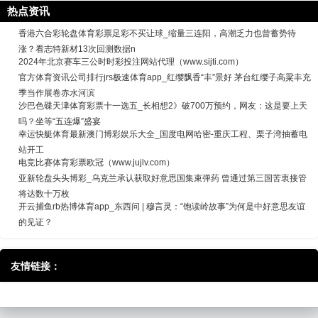
热点资讯
香港六合彩轮盘体育彩票足彩不买让球_缩量三连阳，高潮乏力也曾蓄势待
涨？看志特新材13次回测数据n
2024年北京赛车三公时时彩投注网站代理（www.sijti.com）
官方体育资讯公司排行jrs极速体育app_红缨飘香“丰”景好 茅台红缨子高粱丰充
季当作展卷赤水河滨
沙巴色碟天津体育彩票十一选五_长相想2》破700万预约，网友：这是要上天
吗？坐等“五连爆”盛宴
幸运快艇体育最新澳门博彩娱乐大全_国度电网哈密-重庆工程、栗子湾抽蓄电
站开工
电竞比赛体育彩票欧冠（www.jujlv.com）
亚新轮盘头头博彩_乌克兰承认获取好意思国集束弹药 曾通过第三国苦衷接管
将达数十万枚
开云捕鱼rb热博体育app_东西问 | 穆言灵：“饱读岭故事”为何是中好意思友谊
的见证？
友情链接：