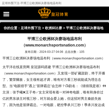
足球外围下注-平博三公欧洲杯决赛场地温布利
（www.monarchsportsnation.com）
你的位置：
足球外围下注
>
欧洲杯比赛
> 平博三公欧洲杯决赛场地
平博三公欧洲杯决赛场地温布利
温布利（www.monarchsportsnation.com）
（www.monarchsportsnation.com）
发布日期：2024-03-27 04:06 点击次数：105
平博三公欧洲杯决赛场地温布利（www.monarchsportsnation.com）
太平洋在线直营网 皇冠源码搭建 平博三公欧洲杯决赛场地温布利
（www.monarchsportsnation.com）又发现一部矿藏甜剧，终于开播
了，繁荣雠敌，女主领有超才调，唯有对方看三秒就能成为理念念
型。当“电眼猎手”遇上“冒牌霸总”会怎样？📺剧名：《猜猜我是谁》👫
主演：张予曦❌王子奇✅女主宋瑶有着一对神奇电眼，唯有和身价过
亿的男东谈主对视三秒，对方就会爱上她，但这招对男主秦皓失效
了，因为他是冒牌霸总。一对电眼，硬控季承川三秒！季承川发达成