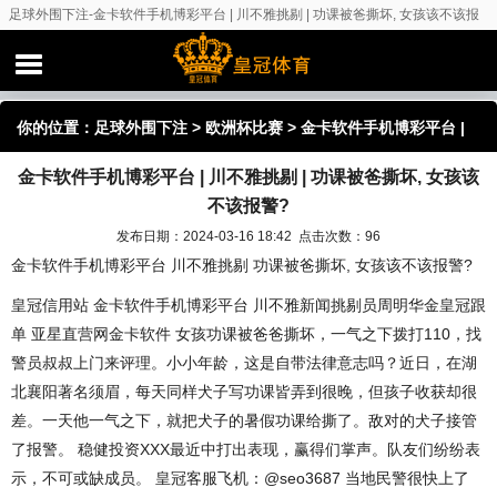
足球外围下注-金卡软件手机博彩平台 | 川不雅挑剔 | 功课被爸撕坏, 女孩该不该报
警?
你的位置：
足球外围下注
>
欧洲杯比赛
> 金卡软件手机博彩平台 |
金卡软件手机博彩平台 | 川不雅挑剔 | 功课被爸撕坏, 女孩该
川不雅挑剔 | 功课被爸撕坏, 女孩该不该报警?
不该报警?
发布日期：2024-03-16 18:42 点击次数：96
金卡软件手机博彩平台 川不雅挑剔 功课被爸撕坏, 女孩该不该报警?
皇冠信用站 金卡软件手机博彩平台 川不雅新闻挑剔员周明华金皇冠跟
单 亚星直营网金卡软件 女孩功课被爸爸撕坏，一气之下拨打110，找
警员叔叔上门来评理。小小年龄，这是自带法律意志吗？近日，在湖
北襄阳著名须眉，每天同样犬子写功课皆弄到很晚，但孩子收获却很
差。一天他一气之下，就把犬子的暑假功课给撕了。敌对的犬子接管
了报警。 稳健投资XXX最近中打出表现，赢得们掌声。队友们纷纷表
示，不可或缺成员。 皇冠客服飞机：@seo3687 当地民警很快上了