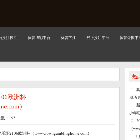
台投注投注
体育博彩平台
体育下注
线上投注平台
体育外围下
热
套
06欧洲杯
期历
新
ome.com）
少年
次数：195
2
（www.
06欧洲杯（www.crowngamblinghome.com）