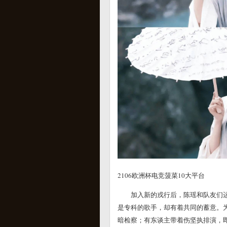
2106欧洲杯电竞菠菜10大平台
加入新的戎行后，陈瑶和队友们运
是专科的歌手，却有着共同的蓄意。
暗检察；有东谈主带着伤坚执排演，