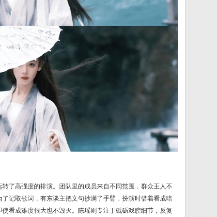
转了高强度的排演。团队里的成员来自不同范围，群众王人不
为了记取歌词，有东谈主把文句抄满了手臂，扮演时借着看成暗
即使看成难度很大也不毁灭。陈瑶则专注于砥砺戏腔细节，反复