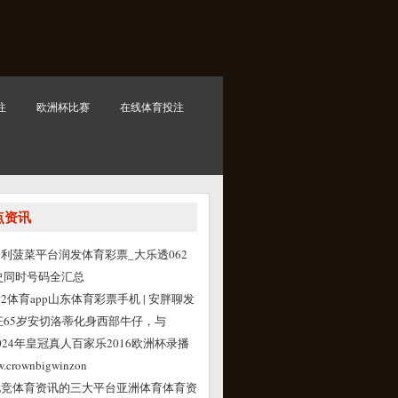
注
欧洲杯比赛
在线体育投注
点资讯
利菠菜平台润发体育彩票_大乐透062
史同时号码全汇总
2体育app山东体育彩票手机 | 安胖聊发
狂65岁安切洛蒂化身西部牛仔，与
024年皇冠真人百家乐2016欧洲杯录播
crownbigwinzon
电竞体育资讯的三大平台亚洲体育体育资