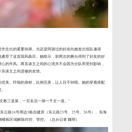
作念出的紧要抉择。当还是阿谀过的好友向她发出组队邀请
地遴荐了这首国风曲目。她暗示，前两次的舞台得到了好友的好
醉心的作风。两东谈主之间的心境并不会因为分队而受到影响，
年东谈主之间进修的友情。
的优美。纤细的身材，比例完美，让人目不转睛。她的穿着搭配
赏。
文教三道菜，一百名后一律一千文一道。”
东云路24号周边3栋自建房（东云路23号、25号、26号）、东海
侧楼栋区域解除封控、管控。（总台记者 魏明）