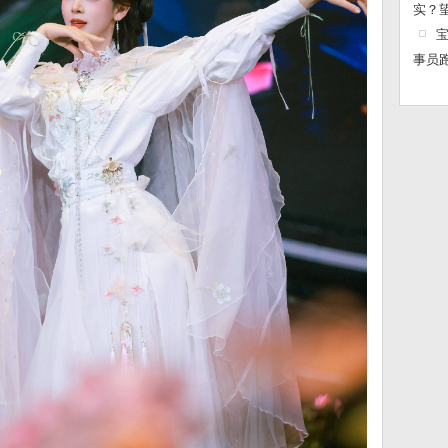
实？
事员跑