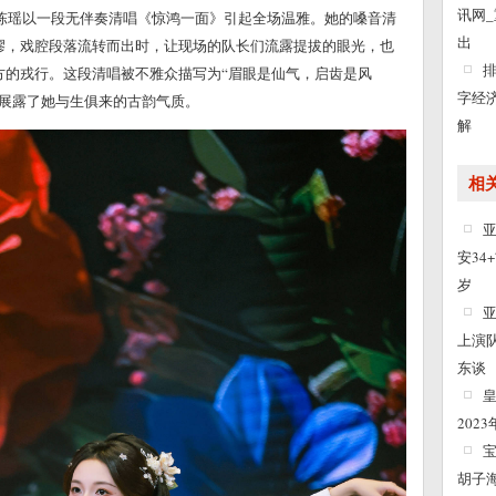
讯网
陈瑶以一段无伴奏清唱《惊鸿一面》引起全场温雅。她的嗓音清
出
缪，戏腔段落流转而出时，让现场的队长们流露提拔的眼光，也
方的戎行。这段清唱被不雅众描写为“眉眼是仙气，启齿是风
字经
更展露了她与生俱来的古韵气质。
解
相
安3
岁
上演
东谈
皇
202
胡子