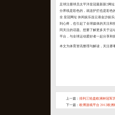
足球注册球员太平洋皇冠最新新2网址
分界线是彩色的，就连护拦也是彩色的
全 皇冠网址 休闲娱乐连云港金沙娱
到心疼，也引起了全球媒体的关注和
同关注的话题。想要了解更多关于运
平台，与全球运动爱好者一起分享和探
本文为体育资讯整理与解读，关注赛事进
上一篇：
排列三轮盘欧洲杯冠军历
下一篇：
欧博游戏平台 2012欧