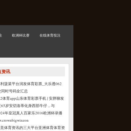
注
欧洲杯比赛
在线体育投注
点资讯
利菠菜平台润发体育彩票_大乐透062
史同时号码全汇总
2体育app山东体育彩票手机 | 安胖聊发
狂65岁安切洛蒂化身西部牛仔，与
024年皇冠真人百家乐2016欧洲杯录播
crownbigwinzon
电竞体育资讯的三大平台亚洲体育体育资