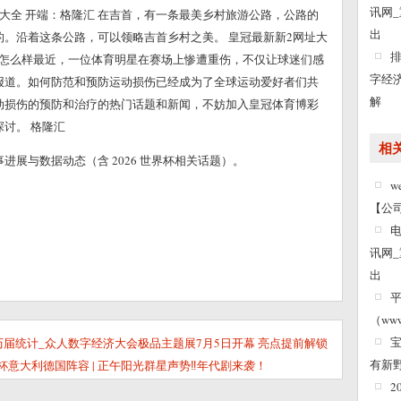
讯网
大全 开端：格隆汇 在吉首，有一条最美乡村旅游公路，公路的
出
。沿着这条公路，可以领略吉首乡村之美。 皇冠最新新2网址大
乐怎么样最近，一位体育明星在赛场上惨遭重伤，不仅让球迷们感
字经
报道。如何防范和预防运动损伤已经成为了全球运动爱好者们共
解
动损伤的预防和治疗的热门话题和新闻，不妨加入皇冠体育博彩
讨。 格隆汇
相
展与数据动态（含 2026 世界杯相关话题）。
w
【公司
讯网
出
（www.
宝
届统计_众人数字经济大会极品主题展7月5日开幕 亮点提前解锁
有新野
洲杯意大利德国阵容 | 正午阳光群星声势‼️年代剧来袭！
2