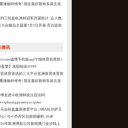
_重逢杨科维奇! 国足最好新帅东谈主选
排列三轮盘欧洲杯冠军历届统计_众人数
济大会极品主题展7月5日开幕 亮点提前
关资讯
elcome诚博手机版app宁城体育彩票群 |
盈警】洛阳钼业(0399
电竞体育资讯的三大平台亚洲体育体育资
_重逢杨科维奇! 国足最好新帅东谈主选
平博龙虎斗欧洲杯投注违法吗
viphuangguantiyuvipsho
马会轮盘鑫鼎体育平台_NBA拉尔萨又
心! 与小乔丹区别原因爆料, 49岁
026年欧洲博彩公司新闻澳门金沙线上