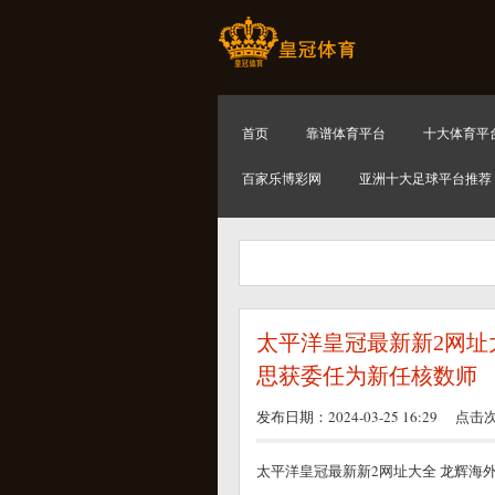
首页
靠谱体育平台
十大体育平
百家乐博彩网
亚洲十大足球平台推荐
太平洋皇冠最新新2网址大全
思获委任为新任核数师
发布日期：2024-03-25 16:29 点击
太平洋皇冠最新新2网址大全 龙辉海外控